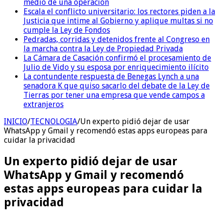
medio de una operación
Escala el conflicto universitario: los rectores piden a la
Justicia que intime al Gobierno y aplique multas si no
cumple la Ley de Fondos
Pedradas, corridas y detenidos frente al Congreso en
la marcha contra la Ley de Propiedad Privada
La Cámara de Casación confirmó el procesamiento de
Julio de Vido y su esposa por enriquecimiento ilícito
La contundente respuesta de Benegas Lynch a una
senadora K que quiso sacarlo del debate de la Ley de
Tierras por tener una empresa que vende campos a
extranjeros
INICIO
/
TECNOLOGIA
/
Un experto pidió dejar de usar
WhatsApp y Gmail y recomendó estas apps europeas para
cuidar la privacidad
Un experto pidió dejar de usar
WhatsApp y Gmail y recomendó
estas apps europeas para cuidar la
privacidad