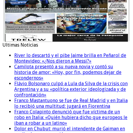
Ultimas Noticias
River lo descartó y el pibe Jaime brilla en Peñarol de
Montevideo: «¿Nos dieron a Messi?»
Camilota presentó a su nueva novia y contó su
historia de amor: «Hoy, por fin, podemos dejar de
escondernos»
Flávio Bolsonaro culpó a Lula da Silva de la crisis con
Argentina y a su «política exterior ideologizada y de
confrontación»
Franco Mastantuono se fue de Real Madrid y en Italia
lo recibió una multitud: jugará en Fiorentina
Franco Colapinto denunció que fue víctima de un
robo en Italia: «Quién hubiera dicho que europeos le
iban a robar a un latino»
Dolor en Chubut: murió el intendente de Gaiman en