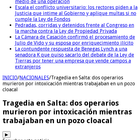
medio de una operación
Escala el conflicto universitario: los rectores piden a la
Justicia que intime al Gobierno y aplique multas si no
cumple la Ley de Fondos
Pedradas, corridas y detenidos frente al Congreso en
la marcha contra la Ley de Propiedad Privada
La Cámara de Casación confirmó el procesamiento de
Julio de Vido y su esposa por enriquecimiento ilícito
La contundente respuesta de Benegas Lynch a una
senadora K que quiso sacarlo del debate de la Ley de
Tierras por tener una empresa que vende campos a
extranjeros
INICIO
/
NACIONALES
/
Tragedia en Salta: dos operarios
murieron por intoxicación mientras trabajaban en un pozo
cloacal
Tragedia en Salta: dos operarios
murieron por intoxicación mientras
trabajaban en un pozo cloacal
▶