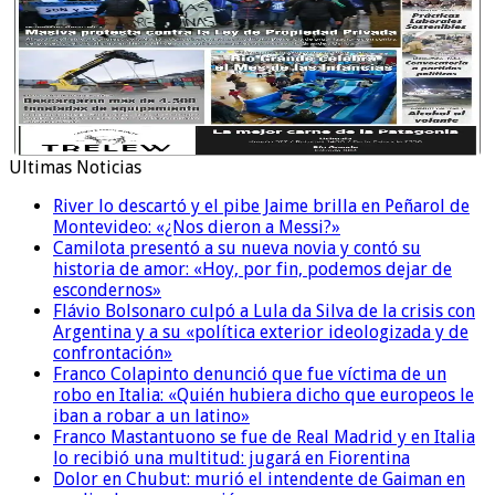
Ultimas Noticias
River lo descartó y el pibe Jaime brilla en Peñarol de
Montevideo: «¿Nos dieron a Messi?»
Camilota presentó a su nueva novia y contó su
historia de amor: «Hoy, por fin, podemos dejar de
escondernos»
Flávio Bolsonaro culpó a Lula da Silva de la crisis con
Argentina y a su «política exterior ideologizada y de
confrontación»
Franco Colapinto denunció que fue víctima de un
robo en Italia: «Quién hubiera dicho que europeos le
iban a robar a un latino»
Franco Mastantuono se fue de Real Madrid y en Italia
lo recibió una multitud: jugará en Fiorentina
Dolor en Chubut: murió el intendente de Gaiman en