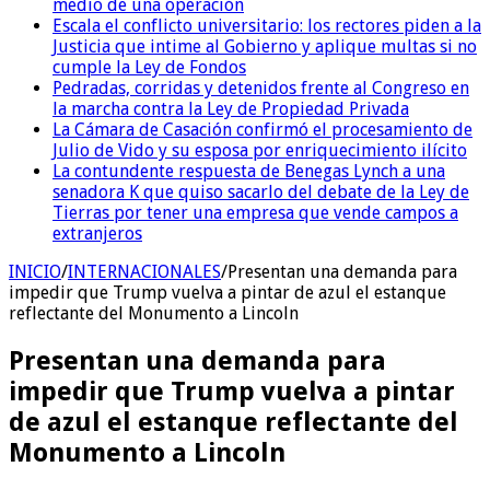
medio de una operación
Escala el conflicto universitario: los rectores piden a la
Justicia que intime al Gobierno y aplique multas si no
cumple la Ley de Fondos
Pedradas, corridas y detenidos frente al Congreso en
la marcha contra la Ley de Propiedad Privada
La Cámara de Casación confirmó el procesamiento de
Julio de Vido y su esposa por enriquecimiento ilícito
La contundente respuesta de Benegas Lynch a una
senadora K que quiso sacarlo del debate de la Ley de
Tierras por tener una empresa que vende campos a
extranjeros
INICIO
/
INTERNACIONALES
/
Presentan una demanda para
impedir que Trump vuelva a pintar de azul el estanque
reflectante del Monumento a Lincoln
Presentan una demanda para
impedir que Trump vuelva a pintar
de azul el estanque reflectante del
Monumento a Lincoln