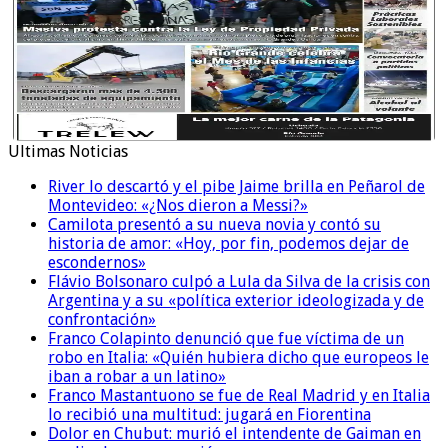
Ultimas Noticias
River lo descartó y el pibe Jaime brilla en Peñarol de
Montevideo: «¿Nos dieron a Messi?»
Camilota presentó a su nueva novia y contó su
historia de amor: «Hoy, por fin, podemos dejar de
escondernos»
Flávio Bolsonaro culpó a Lula da Silva de la crisis con
Argentina y a su «política exterior ideologizada y de
confrontación»
Franco Colapinto denunció que fue víctima de un
robo en Italia: «Quién hubiera dicho que europeos le
iban a robar a un latino»
Franco Mastantuono se fue de Real Madrid y en Italia
lo recibió una multitud: jugará en Fiorentina
Dolor en Chubut: murió el intendente de Gaiman en