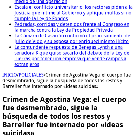
medio de una operación
Escala el conflicto universitario: los rectores piden a la
Justicia que intime al Gobierno y aplique multas si no
cumple la Ley de Fondos
Pedradas, corridas y detenidos frente al Congreso en
la marcha contra la Ley de Propiedad Privada
La Cámara de Casación confirmó el procesamiento de
Julio de Vido y su esposa por enriquecimiento ilícito
La contundente respuesta de Benegas Lynch a una
senadora K que quiso sacarlo del debate de la Ley de
Tierras por tener una empresa que vende campos a
extranjeros
INICIO
/
POLICIALES
/
Crimen de Agostina Vega: el cuerpo fue
desmembrado, sigue la búsqueda de todos los restos y
Barrelier fue internado por «ideas suicidas»
Crimen de Agostina Vega: el cuerpo
fue desmembrado, sigue la
búsqueda de todos los restos y
Barrelier fue internado por «ideas
suicidas»