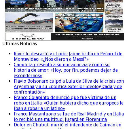
Ultimas Noticias
River lo descartó y el pibe Jaime brilla en Peñarol de
Montevideo: «¿Nos dieron a Messi?»
Camilota presentó a su nueva novia y contó su
historia de amor: «Hoy, por fin, podemos dejar de
escondernos»
Flávio Bolsonaro culpó a Lula da Silva de la crisis con
Argentina y a su «política exterior ideologizada y de
confrontación»
Franco Colapinto denunció que fue víctima de un
robo en Italia: «Quién hubiera dicho que europeos le
iban a robar a un latino»
Franco Mastantuono se fue de Real Madrid y en Italia
lo recibió una multitud: jugará en Fiorentina
Dolor en Chubut: murió el intendente de Gaiman en