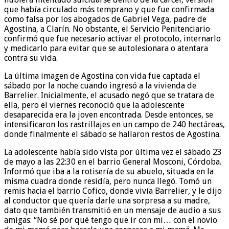
que había circulado más temprano y que fue confirmada
como falsa por los abogados de Gabriel Vega, padre de
Agostina, a Clarín. No obstante, el Servicio Penitenciario
confirmó que fue necesario activar el protocolo, internarlo
y medicarlo para evitar que se autolesionara o atentara
contra su vida.
La última imagen de Agostina con vida fue captada el
sábado por la noche cuando ingresó a la vivienda de
Barrelier. Inicialmente, el acusado negó que se tratara de
ella, pero el viernes reconoció que la adolescente
desaparecida era la joven encontrada. Desde entonces, se
intensificaron los rastrillajes en un campo de 240 hectáreas,
donde finalmente el sábado se hallaron restos de Agostina.
La adolescente había sido vista por última vez el sábado 23
de mayo a las 22:30 en el barrio General Mosconi, Córdoba.
Informó que iba a la rotisería de su abuelo, situada en la
misma cuadra donde residía, pero nunca llegó. Tomó un
remis hacia el barrio Cofico, donde vivía Barrelier, y le dijo
al conductor que quería darle una sorpresa a su madre,
dato que también transmitió en un mensaje de audio a sus
amigas: “No sé por qué tengo que ir con mi… con el novio