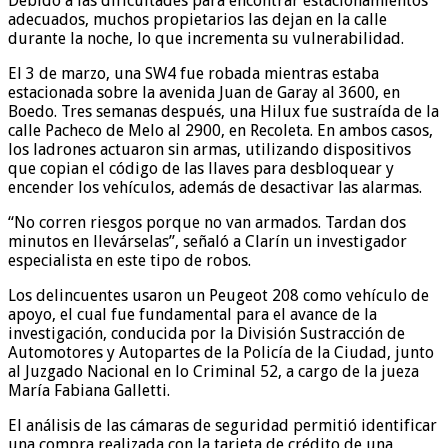
Debido a las dificultades para encontrar estacionamientos
adecuados, muchos propietarios las dejan en la calle
durante la noche, lo que incrementa su vulnerabilidad.
El 3 de marzo, una SW4 fue robada mientras estaba
estacionada sobre la avenida Juan de Garay al 3600, en
Boedo. Tres semanas después, una Hilux fue sustraída de la
calle Pacheco de Melo al 2900, en Recoleta. En ambos casos,
los ladrones actuaron sin armas, utilizando dispositivos
que copian el código de las llaves para desbloquear y
encender los vehículos, además de desactivar las alarmas.
“No corren riesgos porque no van armados. Tardan dos
minutos en llevárselas”, señaló a Clarín un investigador
especialista en este tipo de robos.
Los delincuentes usaron un Peugeot 208 como vehículo de
apoyo, el cual fue fundamental para el avance de la
investigación, conducida por la División Sustracción de
Automotores y Autopartes de la Policía de la Ciudad, junto
al Juzgado Nacional en lo Criminal 52, a cargo de la jueza
María Fabiana Galletti.
El análisis de las cámaras de seguridad permitió identificar
una compra realizada con la tarjeta de crédito de una