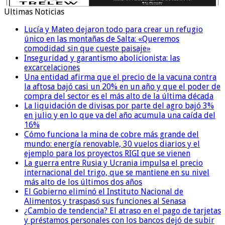
Ultimas Noticias
Lucía y Mateo dejaron todo para crear un refugio
único en las montañas de Salta: «Queremos
comodidad sin que cueste paisaje»
Inseguridad y garantismo abolicionista: las
excarcelaciones
Una entidad afirma que el precio de la vacuna contra
la aftosa bajó casi un 20% en un año y que el poder de
compra del sector es el más alto de la última década
La liquidación de divisas por parte del agro bajó 3%
en julio y en lo que va del año acumula una caída del
16%
Cómo funciona la mina de cobre más grande del
mundo: energía renovable, 30 vuelos diarios y el
ejemplo para los proyectos RIGI que se vienen
La guerra entre Rusia y Ucrania impulsa el precio
internacional del trigo, que se mantiene en su nivel
más alto de los últimos dos años
El Gobierno eliminó el Instituto Nacional de
Alimentos y traspasó sus funciones al Senasa
¿Cambio de tendencia? El atraso en el pago de tarjetas
y préstamos personales con los bancos dejó de subir