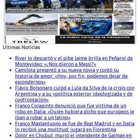
Ultimas Noticias
River lo descartó y el pibe Jaime brilla en Peñarol de
Montevideo: «¿Nos dieron a Messi?»
Camilota presentó a su nueva novia y contó su
historia de amor: «Hoy, por fin, podemos dejar de
escondernos»
Flávio Bolsonaro culpó a Lula da Silva de la crisis con
Argentina y a su «política exterior ideologizada y de
confrontación»
Franco Colapinto denunció que fue víctima de un
robo en Italia: «Quién hubiera dicho que europeos le
iban a robar a un latino»
Franco Mastantuono se fue de Real Madrid y en Italia
lo recibió una multitud: jugará en Fiorentina
Dolor en Chubut: murió el intendente de Gaiman en