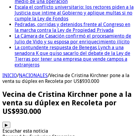
medio de una operación
Escala el conflicto universitario: los rectores piden a la
Justicia que intime al Gobierno y aplique multas si no
cumple la Ley de Fondos
Pedradas, corridas y detenidos frente al Congreso en
la marcha contra la Ley de Propiedad Privada
La Cámara de Casación confirmó el procesamiento de
Julio de Vido y su esposa por enriquecimiento ilícito
La contundente respuesta de Benegas Lynch a una
senadora K que quiso sacarlo del debate de la Ley de
Tierras por tener una empresa que vende campos a
extranjeros
INICIO
/
NACIONALES
/
Vecina de Cristina Kirchner pone a la
venta su dúplex en Recoleta por US$930.000
Vecina de Cristina Kirchner pone a la
venta su dúplex en Recoleta por
US$930.000
▶
Escuchar esta noticia