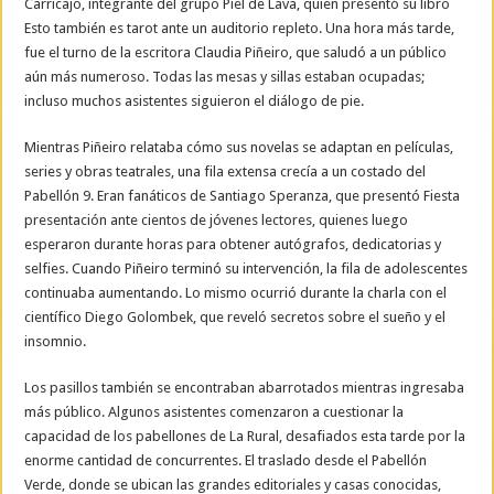
Carricajo, integrante del grupo Piel de Lava, quien presentó su libro
Esto también es tarot ante un auditorio repleto. Una hora más tarde,
fue el turno de la escritora Claudia Piñeiro, que saludó a un público
aún más numeroso. Todas las mesas y sillas estaban ocupadas;
incluso muchos asistentes siguieron el diálogo de pie.
Mientras Piñeiro relataba cómo sus novelas se adaptan en películas,
series y obras teatrales, una fila extensa crecía a un costado del
Pabellón 9. Eran fanáticos de Santiago Speranza, que presentó Fiesta
presentación ante cientos de jóvenes lectores, quienes luego
esperaron durante horas para obtener autógrafos, dedicatorias y
selfies. Cuando Piñeiro terminó su intervención, la fila de adolescentes
continuaba aumentando. Lo mismo ocurrió durante la charla con el
científico Diego Golombek, que reveló secretos sobre el sueño y el
insomnio.
Los pasillos también se encontraban abarrotados mientras ingresaba
más público. Algunos asistentes comenzaron a cuestionar la
capacidad de los pabellones de La Rural, desafiados esta tarde por la
enorme cantidad de concurrentes. El traslado desde el Pabellón
Verde, donde se ubican las grandes editoriales y casas conocidas,