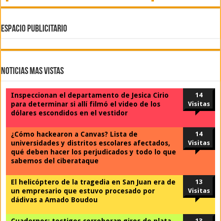
ESPACIO PUBLICITARIO
Noticias Mas Vistas
Inspeccionan el departamento de Jesica Cirio
14
para determinar si allí filmó el video de los
Visitas
dólares escondidos en el vestidor
¿Cómo hackearon a Canvas? Lista de
14
universidades y distritos escolares afectados,
Visitas
qué deben hacer los perjudicados y todo lo que
sabemos del ciberataque
El helicóptero de la tragedia en San Juan era de
13
un empresario que estuvo procesado por
Visitas
dádivas a Amado Boudou
Cuadernos: testigos corroboran giros de plata
13