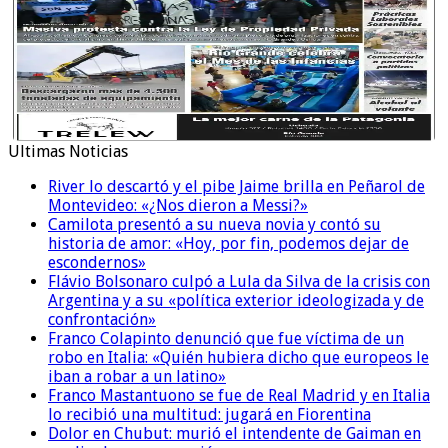
Ultimas Noticias
River lo descartó y el pibe Jaime brilla en Peñarol de
Montevideo: «¿Nos dieron a Messi?»
Camilota presentó a su nueva novia y contó su
historia de amor: «Hoy, por fin, podemos dejar de
escondernos»
Flávio Bolsonaro culpó a Lula da Silva de la crisis con
Argentina y a su «política exterior ideologizada y de
confrontación»
Franco Colapinto denunció que fue víctima de un
robo en Italia: «Quién hubiera dicho que europeos le
iban a robar a un latino»
Franco Mastantuono se fue de Real Madrid y en Italia
lo recibió una multitud: jugará en Fiorentina
Dolor en Chubut: murió el intendente de Gaiman en