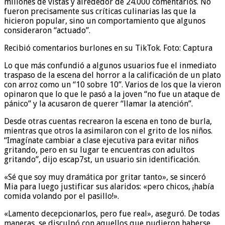
millones de vistas y alrededor de 24.000 comentarios. No
fueron precisamente sus críticas culinarias las que la
hicieron popular, sino un comportamiento que algunos
consideraron “actuado”.
Recibió comentarios burlones en su TikTok. Foto: Captura
Lo que más confundió a algunos usuarios fue el inmediato
traspaso de la escena del horror a la calificación de un plato
con arroz como un “10 sobre 10”. Varios de los que la vieron
opinaron que lo que le pasó a la joven “no fue un ataque de
pánico” y la acusaron de querer “llamar la atención”.
Desde otras cuentas recrearon la escena en tono de burla,
mientras que otros la asimilaron con el grito de los niños.
“Imagínate cambiar a clase ejecutiva para evitar niños
gritando, pero en su lugar te encuentras con adultos
gritando”, dijo escap7st, un usuario sin identificación.
«Sé que soy muy dramática por gritar tanto», se sinceró
Mia para luego justificar sus alaridos: «pero chicos, ¡había
comida volando por el pasillo!».
«Lamento decepcionarlos, pero fue real», aseguró. De todas
maneras, se disculpó con aquellos que pudieron haberse