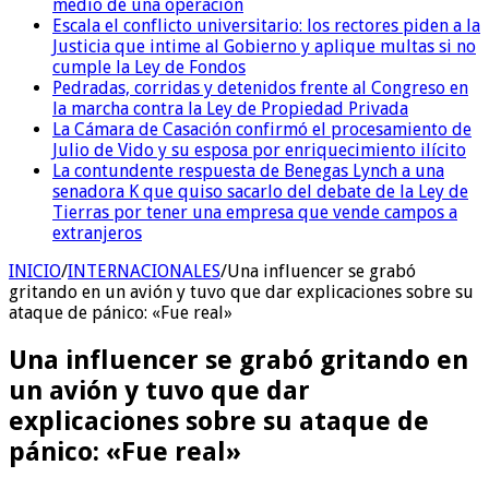
medio de una operación
Escala el conflicto universitario: los rectores piden a la
Justicia que intime al Gobierno y aplique multas si no
cumple la Ley de Fondos
Pedradas, corridas y detenidos frente al Congreso en
la marcha contra la Ley de Propiedad Privada
La Cámara de Casación confirmó el procesamiento de
Julio de Vido y su esposa por enriquecimiento ilícito
La contundente respuesta de Benegas Lynch a una
senadora K que quiso sacarlo del debate de la Ley de
Tierras por tener una empresa que vende campos a
extranjeros
INICIO
/
INTERNACIONALES
/
Una influencer se grabó
gritando en un avión y tuvo que dar explicaciones sobre su
ataque de pánico: «Fue real»
Una influencer se grabó gritando en
un avión y tuvo que dar
explicaciones sobre su ataque de
pánico: «Fue real»