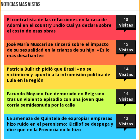
Noticias Mas Vistas
El contratista de las refacciones en la casa de
18
Adorni en el country Indio Cuá ya declara sobre
Visitas
el costo de esas obras
José María Muscari se sinceró sobre el impacto
15
de su sexualidad en la crianza de su hijo: «Es lo
Visitas
más desafiante»
Patricia Bullrich pidió que Brasil «no se
14
victimice» y apuntó a la intromisión política de
Visitas
Lula en la región
Facundo Moyano fue demorado en Belgrano
14
tras un violento episodio con una joven que
Visitas
corría semidesnuda por la calle
La amenaza de Quintela de expropiar empresas
13
hizo ruido en el peronismo: Kicillof se despega y
Visitas
dice que en la Provincia no lo hizo