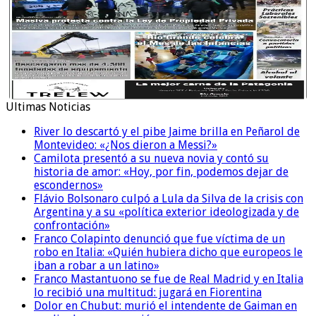
Ultimas Noticias
River lo descartó y el pibe Jaime brilla en Peñarol de
Montevideo: «¿Nos dieron a Messi?»
Camilota presentó a su nueva novia y contó su
historia de amor: «Hoy, por fin, podemos dejar de
escondernos»
Flávio Bolsonaro culpó a Lula da Silva de la crisis con
Argentina y a su «política exterior ideologizada y de
confrontación»
Franco Colapinto denunció que fue víctima de un
robo en Italia: «Quién hubiera dicho que europeos le
iban a robar a un latino»
Franco Mastantuono se fue de Real Madrid y en Italia
lo recibió una multitud: jugará en Fiorentina
Dolor en Chubut: murió el intendente de Gaiman en