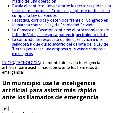
medio de una operación
Escala el conflicto universitario: los rectores piden a la
Justicia que intime al Gobierno y aplique multas si no
cumple la Ley de Fondos
Pedradas, corridas y detenidos frente al Congreso en
la marcha contra la Ley de Propiedad Privada
La Cámara de Casación confirmó el procesamiento de
Julio de Vido y su esposa por enriquecimiento ilícito
La contundente respuesta de Benegas Lynch a una
senadora K que quiso sacarlo del debate de la Ley de
Tierras por tener una empresa que vende campos a
extranjeros
INICIO
/
TECNOLOGIA
/
Un municipio usa la inteligencia
artificial para asistir más rápido ante los llamados de
emergencia
Un municipio usa la inteligencia
artificial para asistir más rápido
ante los llamados de emergencia
▶