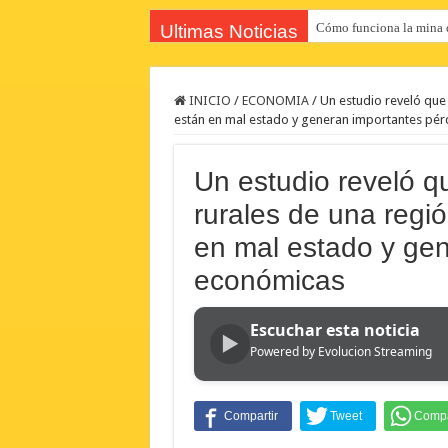
Cómo funciona la mina d
Ultimas Noticias
INICIO
/
ECONOMIA
/
Un estudio reveló que 
están en mal estado y generan importantes pé
Un estudio reveló q
rurales de una regió
en mal estado y gen
económicas
Escuchar esta noticia
▶
Powered by Evolucion Streaming