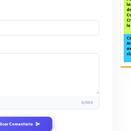
la
do
Co
Cr
la
Có
Ar
ov
cl
0
/500
licar Comentario