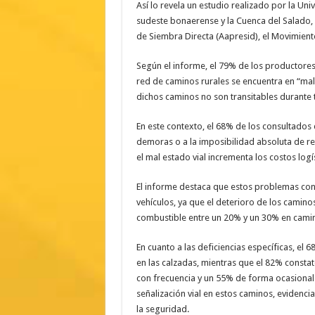
Así lo revela un estudio realizado por la Un
sudeste bonaerense y la Cuenca del Salado, 
de Siembra Directa (Aapresid), el Movimient
Según el informe, el 79% de los productore
red de caminos rurales se encuentra en “ma
dichos caminos no son transitables durante 
En este contexto, el 68% de los consultado
demoras o a la imposibilidad absoluta de r
el mal estado vial incrementa los costos log
El informe destaca que estos problemas con
vehículos, ya que el deterioro de los camino
combustible entre un 20% y un 30% en camin
En cuanto a las deficiencias específicas, el
en las calzadas, mientras que el 82% consta
con frecuencia y un 55% de forma ocasional.
señalización vial en estos caminos, evidenci
la seguridad.