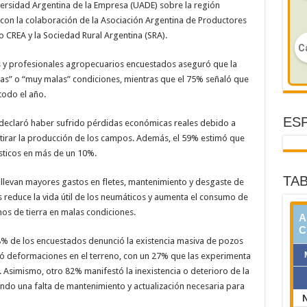
iversidad Argentina de la Empresa (UADE) sobre la región
con la colaboración de la Asociación Argentina de Productores
o CREA y la Sociedad Rural Argentina (SRA).
s y profesionales agropecuarios encuestados aseguró que la
las” o “muy malas” condiciones, mientras que el 75% señaló que
todo el año.
ESP
s declaró haber sufrido pérdidas económicas reales debido a
etirar la producción de los campos. Además, el 59% estimó que
ísticos en más de un 10%.
TAB
llevan mayores gastos en fletes, mantenimiento y desgaste de
s reduce la vida útil de los neumáticos y aumenta el consumo de
os de tierra en malas condiciones.
 68% de los encuestados denunció la existencia masiva de pozos
tó deformaciones en el terreno, con un 27% que las experimenta
 Asimismo, otro 82% manifestó la inexistencia o deterioro de la
ando una falta de mantenimiento y actualización necesaria para