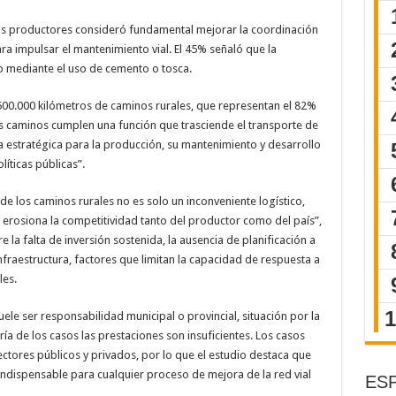
los productores consideró fundamental mejorar la coordinación
ra impulsar el mantenimiento vial. El 45% señaló que la
lo mediante el uso de cemento o tosca.
 500.000 kilómetros de caminos rurales, que representan el 82%
tos caminos cumplen una función que trasciende el transporte de
a estratégica para la producción, su mantenimiento y desarrollo
íticas públicas”.
o de los caminos rurales no es solo un inconveniente logístico,
 erosiona la competitividad tanto del productor como del país”,
 la falta de inversión sostenida, la ausencia de planificación a
nfraestructura, factores que limitan la capacidad de respuesta a
les.
ele ser responsabilidad municipal o provincial, situación por la
ía de los casos las prestaciones son insuficientes. Los casos
ectores públicos y privados, por lo que el estudio destaca que
 indispensable para cualquier proceso de mejora de la red vial
ESP