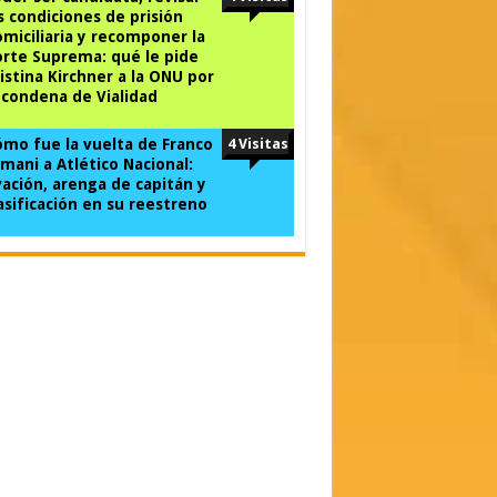
s condiciones de prisión
miciliaria y recomponer la
rte Suprema: qué le pide
istina Kirchner a la ONU por
 condena de Vialidad
mo fue la vuelta de Franco
4 Visitas
mani a Atlético Nacional:
ación, arenga de capitán y
asificación en su reestreno