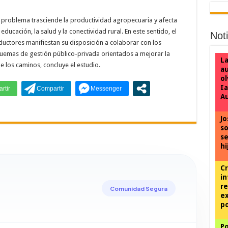
problema trasciende la productividad agropecuaria y afecta
educación, la salud y la conectividad rural. En este sentido, el
Not
uctores manifiestan su disposición a colaborar con los
quemas de gestión público-privada orientados a mejorar la
La
 los caminos, concluye el estudio.
au
ol
Ia
A
Jo
so
se
hi
Cr
i
re
Comunidad Segura
ex
p
Po