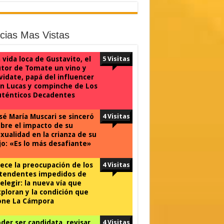
icias Mas Vistas
 vida loca de Gustavito, el
5 Visitas
tor de Tomate un vino y
vidate, papá del influencer
n Lucas y compinche de Los
uténticos Decadentes
sé María Muscari se sinceró
4 Visitas
bre el impacto de su
xualidad en la crianza de su
jo: «Es lo más desafiante»
ece la preocupación de los
4 Visitas
ntendentes impedidos de
elegir: la nueva vía que
ploran y la condición que
one La Cámpora
der ser candidata, revisar
4 Visitas