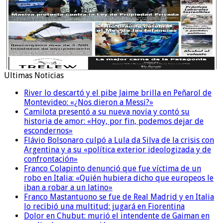
Ultimas Noticias
River lo descartó y el pibe Jaime brilla en Peñarol de
Montevideo: «¿Nos dieron a Messi?»
Camilota presentó a su nueva novia y contó su
historia de amor: «Hoy, por fin, podemos dejar de
escondernos»
Flávio Bolsonaro culpó a Lula da Silva de la crisis con
Argentina y a su «política exterior ideologizada y de
confrontación»
Franco Colapinto denunció que fue víctima de un
robo en Italia: «Quién hubiera dicho que europeos le
iban a robar a un latino»
Franco Mastantuono se fue de Real Madrid y en Italia
lo recibió una multitud: jugará en Fiorentina
Dolor en Chubut: murió el intendente de Gaiman en