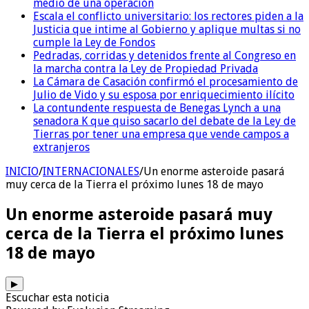
medio de una operación
Escala el conflicto universitario: los rectores piden a la
Justicia que intime al Gobierno y aplique multas si no
cumple la Ley de Fondos
Pedradas, corridas y detenidos frente al Congreso en
la marcha contra la Ley de Propiedad Privada
La Cámara de Casación confirmó el procesamiento de
Julio de Vido y su esposa por enriquecimiento ilícito
La contundente respuesta de Benegas Lynch a una
senadora K que quiso sacarlo del debate de la Ley de
Tierras por tener una empresa que vende campos a
extranjeros
INICIO
/
INTERNACIONALES
/
Un enorme asteroide pasará
muy cerca de la Tierra el próximo lunes 18 de mayo
Un enorme asteroide pasará muy
cerca de la Tierra el próximo lunes
18 de mayo
▶
Escuchar esta noticia