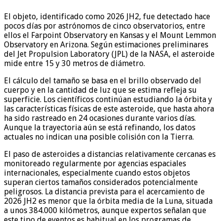
El objeto, identificado como 2026 JH2, fue detectado hace
pocos días por astrónomos de cinco observatorios, entre
ellos el Farpoint Observatory en Kansas y el Mount Lemmon
Observatory en Arizona. Según estimaciones preliminares
del Jet Propulsion Laboratory (JPL) de la NASA, el asteroide
mide entre 15 y 30 metros de diámetro.
El cálculo del tamaño se basa en el brillo observado del
cuerpo y en la cantidad de luz que se estima refleja su
superficie. Los científicos continúan estudiando la órbita y
las características físicas de este asteroide, que hasta ahora
ha sido rastreado en 24 ocasiones durante varios días.
Aunque la trayectoria aún se está refinando, los datos
actuales no indican una posible colisión con la Tierra.
El paso de asteroides a distancias relativamente cercanas es
monitoreado regularmente por agencias espaciales
internacionales, especialmente cuando estos objetos
superan ciertos tamaños considerados potencialmente
peligrosos. La distancia prevista para el acercamiento de
2026 JH2 es menor que la órbita media de la Luna, situada
a unos 384.000 kilómetros, aunque expertos señalan que
este tipo de eventos es habitual en los programas de