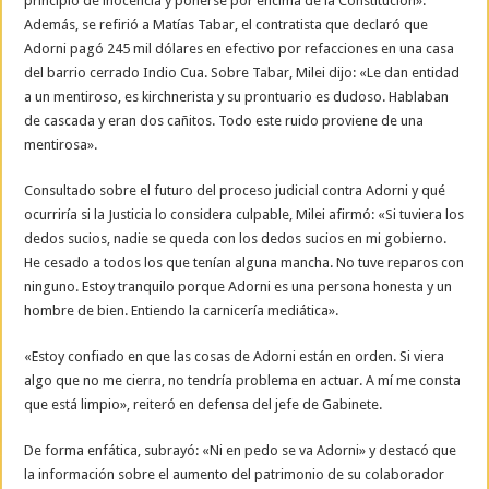
principio de inocencia y ponerse por encima de la Constitución».
Además, se refirió a Matías Tabar, el contratista que declaró que
Adorni pagó 245 mil dólares en efectivo por refacciones en una casa
del barrio cerrado Indio Cua. Sobre Tabar, Milei dijo: «Le dan entidad
a un mentiroso, es kirchnerista y su prontuario es dudoso. Hablaban
de cascada y eran dos cañitos. Todo este ruido proviene de una
mentirosa».
Consultado sobre el futuro del proceso judicial contra Adorni y qué
ocurriría si la Justicia lo considera culpable, Milei afirmó: «Si tuviera los
dedos sucios, nadie se queda con los dedos sucios en mi gobierno.
He cesado a todos los que tenían alguna mancha. No tuve reparos con
ninguno. Estoy tranquilo porque Adorni es una persona honesta y un
hombre de bien. Entiendo la carnicería mediática».
«Estoy confiado en que las cosas de Adorni están en orden. Si viera
algo que no me cierra, no tendría problema en actuar. A mí me consta
que está limpio», reiteró en defensa del jefe de Gabinete.
De forma enfática, subrayó: «Ni en pedo se va Adorni» y destacó que
la información sobre el aumento del patrimonio de su colaborador