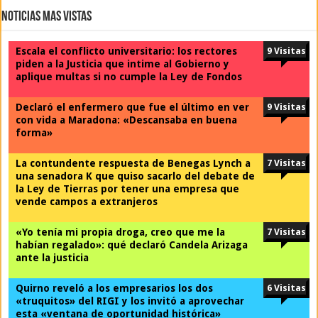
Noticias Mas Vistas
Escala el conflicto universitario: los rectores
9 Visitas
piden a la Justicia que intime al Gobierno y
aplique multas si no cumple la Ley de Fondos
Declaró el enfermero que fue el último en ver
9 Visitas
con vida a Maradona: «Descansaba en buena
forma»
La contundente respuesta de Benegas Lynch a
7 Visitas
una senadora K que quiso sacarlo del debate de
la Ley de Tierras por tener una empresa que
vende campos a extranjeros
«Yo tenía mi propia droga, creo que me la
7 Visitas
habían regalado»: qué declaró Candela Arizaga
ante la justicia
Quirno reveló a los empresarios los dos
6 Visitas
«truquitos» del RIGI y los invitó a aprovechar
esta «ventana de oportunidad histórica»