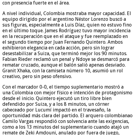
con presencia fuerte en el área.
A nivel individual, Colombia mostraba mayor capacidad. El
equipo dirigido por el argentino Néstor Lorenzo buscó a
sus figuras, especialmente a Luis Díaz, quien no estuvo fino
en el último toque. James Rodríguez tuvo mayor incidencia
en la recuperación que en el ataque y fue reemplazado en
el segundo tiempo por Juan Fernando Quintero. Ambos
exhibieron elegancia en cada acción, pero sin lograr
desestabilizar a Suiza, que terminó mejor los 90 minutos.
Fabian Rieder reclamó un penal y Ndoye se desmarcó para
rematar cruzado, aunque el balón salió apenas desviado.
Granit Xhaka, con la camiseta número 10, asumió un rol
creativo, pero sin peso ofensivo.
Con el marcador 0-0, el tiempo suplementario mostró a
una Colombia con mejor físico e intención de protagonismo
desde el inicio. Quintero ejecutó un tiro libre bien
defendido por Suiza, y a los 8 minutos, un córner
cabeceado por Lucumí impactó en el travesaño, la
oportunidad más clara del partido. El arquero colombianao
Camilo Vargas respondió con solvencia ante las exigencias,
como a los 13 minutos del suplementario cuando atajó un
remate de Zeki Amdouni, anulado por fuera de juego,