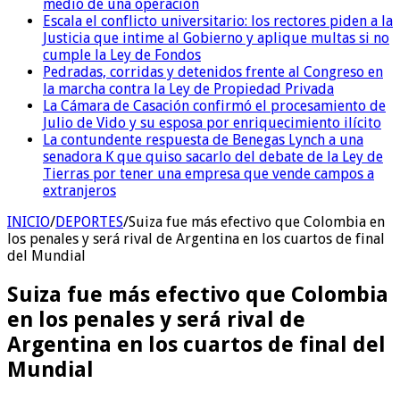
medio de una operación
Escala el conflicto universitario: los rectores piden a la
Justicia que intime al Gobierno y aplique multas si no
cumple la Ley de Fondos
Pedradas, corridas y detenidos frente al Congreso en
la marcha contra la Ley de Propiedad Privada
La Cámara de Casación confirmó el procesamiento de
Julio de Vido y su esposa por enriquecimiento ilícito
La contundente respuesta de Benegas Lynch a una
senadora K que quiso sacarlo del debate de la Ley de
Tierras por tener una empresa que vende campos a
extranjeros
INICIO
/
DEPORTES
/
Suiza fue más efectivo que Colombia en
los penales y será rival de Argentina en los cuartos de final
del Mundial
Suiza fue más efectivo que Colombia
en los penales y será rival de
Argentina en los cuartos de final del
Mundial