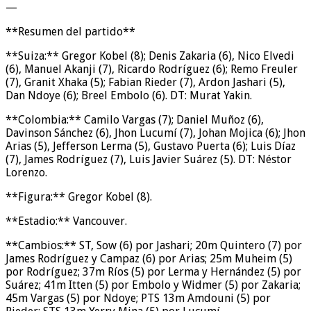
—
**Resumen del partido**
**Suiza:** Gregor Kobel (8); Denis Zakaria (6), Nico Elvedi
(6), Manuel Akanji (7), Ricardo Rodríguez (6); Remo Freuler
(7), Granit Xhaka (5); Fabian Rieder (7), Ardon Jashari (5),
Dan Ndoye (6); Breel Embolo (6). DT: Murat Yakin.
**Colombia:** Camilo Vargas (7); Daniel Muñoz (6),
Davinson Sánchez (6), Jhon Lucumí (7), Johan Mojica (6); Jhon
Arias (5), Jefferson Lerma (5), Gustavo Puerta (6); Luis Díaz
(7), James Rodríguez (7), Luis Javier Suárez (5). DT: Néstor
Lorenzo.
**Figura:** Gregor Kobel (8).
**Estadio:** Vancouver.
**Cambios:** ST, Sow (6) por Jashari; 20m Quintero (7) por
James Rodríguez y Campaz (6) por Arias; 25m Muheim (5)
por Rodríguez; 37m Ríos (5) por Lerma y Hernández (5) por
Suárez; 41m Itten (5) por Embolo y Widmer (5) por Zakaria;
45m Vargas (5) por Ndoye; PTS 13m Amdouni (5) por