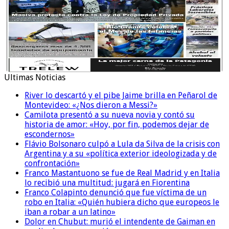
Ultimas Noticias
River lo descartó y el pibe Jaime brilla en Peñarol de
Montevideo: «¿Nos dieron a Messi?»
Camilota presentó a su nueva novia y contó su
historia de amor: «Hoy, por fin, podemos dejar de
escondernos»
Flávio Bolsonaro culpó a Lula da Silva de la crisis con
Argentina y a su «política exterior ideologizada y de
confrontación»
Franco Mastantuono se fue de Real Madrid y en Italia
lo recibió una multitud: jugará en Fiorentina
Franco Colapinto denunció que fue víctima de un
robo en Italia: «Quién hubiera dicho que europeos le
iban a robar a un latino»
Dolor en Chubut: murió el intendente de Gaiman en