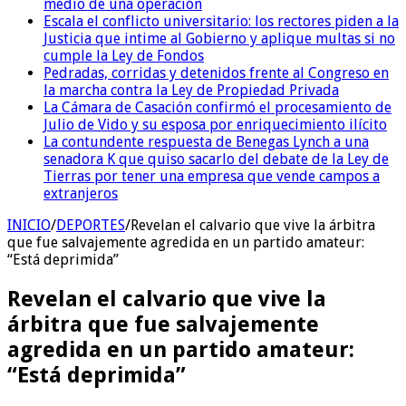
medio de una operación
Escala el conflicto universitario: los rectores piden a la
Justicia que intime al Gobierno y aplique multas si no
cumple la Ley de Fondos
Pedradas, corridas y detenidos frente al Congreso en
la marcha contra la Ley de Propiedad Privada
La Cámara de Casación confirmó el procesamiento de
Julio de Vido y su esposa por enriquecimiento ilícito
La contundente respuesta de Benegas Lynch a una
senadora K que quiso sacarlo del debate de la Ley de
Tierras por tener una empresa que vende campos a
extranjeros
INICIO
/
DEPORTES
/
Revelan el calvario que vive la árbitra
que fue salvajemente agredida en un partido amateur:
“Está deprimida”
Revelan el calvario que vive la
árbitra que fue salvajemente
agredida en un partido amateur:
“Está deprimida”