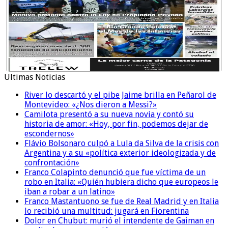
Ultimas Noticias
River lo descartó y el pibe Jaime brilla en Peñarol de
Montevideo: «¿Nos dieron a Messi?»
Camilota presentó a su nueva novia y contó su
historia de amor: «Hoy, por fin, podemos dejar de
escondernos»
Flávio Bolsonaro culpó a Lula da Silva de la crisis con
Argentina y a su «política exterior ideologizada y de
confrontación»
Franco Colapinto denunció que fue víctima de un
robo en Italia: «Quién hubiera dicho que europeos le
iban a robar a un latino»
Franco Mastantuono se fue de Real Madrid y en Italia
lo recibió una multitud: jugará en Fiorentina
Dolor en Chubut: murió el intendente de Gaiman en