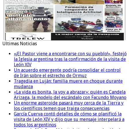
Ultimas Noticias
«¡El Pastor viene a encontrarse con su pueblo!», festejó
la Iglesia argentina tras la confirmación de la visita de
León XIV
Un acuerdo emergente podría consolidar el control
de Irán sobre el estrecho de Ormuz
Tragedia en Luján: familia muere en choque durante
mudanza
«La vida es bonita, la voy a abrazar»: quién es Candela
Arizaga, la modelo del escándalo con Facundo Moyano
Un enorme asteroide pasará muy cerca de la Tierra y
los científicos temen que traiga consecuencias
García Cuerva contó detalles de cómo se planificó la
visita de León XIV y dijo que su mensaje interpelará a
todos los argentinos