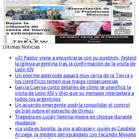
Ultimas Noticias
«¡El Pastor viene a encontrarse con su pueblo!», festejó
la Iglesia argentina tras la confirmación de la visita de
León XIV
Un enorme asteroide pasará muy cerca de la Tierra y
los científicos temen que traiga consecuencias
García Cuerva contó detalles de cómo se planificó la
visita de León XIV y dijo que su mensaje interpelará a
todos los argentinos
Un acuerdo emergente podría consolidar el control
de Irán sobre el estrecho de Ormuz
Tragedia en Luján: familia muere en choque durante
mudanza
«La vida es bonita, la voy a abrazar»: quién es Candela
Arizaga, la modelo del escándalo con Facundo Moyano