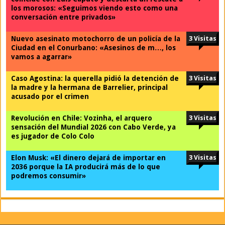
los morosos: «Seguimos viendo esto como una
conversación entre privados»
Nuevo asesinato motochorro de un policía de la
3 Visitas
Ciudad en el Conurbano: «Asesinos de m…, los
vamos a agarrar»
Caso Agostina: la querella pidió la detención de
3 Visitas
la madre y la hermana de Barrelier, principal
acusado por el crimen
Revolución en Chile: Vozinha, el arquero
3 Visitas
sensación del Mundial 2026 con Cabo Verde, ya
es jugador de Colo Colo
Elon Musk: «El dinero dejará de importar en
3 Visitas
2036 porque la IA producirá más de lo que
podremos consumir»