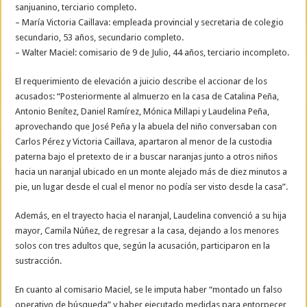
sanjuanino, terciario completo.
– María Victoria Caillava: empleada provincial y secretaria de colegio
secundario, 53 años, secundario completo.
– Walter Maciel: comisario de 9 de Julio, 44 años, terciario incompleto.
El requerimiento de elevación a juicio describe el accionar de los
acusados: “Posteriormente al almuerzo en la casa de Catalina Peña,
Antonio Benítez, Daniel Ramírez, Mónica Millapi y Laudelina Peña,
aprovechando que José Peña y la abuela del niño conversaban con
Carlos Pérez y Victoria Caillava, apartaron al menor de la custodia
paterna bajo el pretexto de ir a buscar naranjas junto a otros niños
hacia un naranjal ubicado en un monte alejado más de diez minutos a
pie, un lugar desde el cual el menor no podía ser visto desde la casa”.
Además, en el trayecto hacia el naranjal, Laudelina convenció a su hija
mayor, Camila Núñez, de regresar a la casa, dejando a los menores
solos con tres adultos que, según la acusación, participaron en la
sustracción.
En cuanto al comisario Maciel, se le imputa haber “montado un falso
operativo de búsqueda” y haber ejecutado medidas para entorpecer