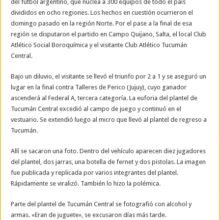
del fútbol argentino, que nuclea a 300 equipos de todo el país
divididos en ocho regiones. Los hechos en cuestión ocurrieron el
domingo pasado en la región Norte. Por el pase a la final de esa
región se disputaron el partido en Campo Quijano, Salta, el local Club
Atlético Social Boroquímica y el visitante Club Atlético Tucumán
Central.
Bajo un diluvio, el visitante se llevó el triunfo por 2 a 1 y se aseguró un
lugar en la final contra Talleres de Perico (Jujuy), cuyo ganador
ascenderá al Federal A, tercera categoría. La euforia del plantel de
Tucumán Central excedió al campo de juego y continuó en el
vestuario. Se extendió luego al micro que llevó al plantel de regreso a
Tucumán.
Allí se sacaron una foto. Dentro del vehículo aparecen diez jugadores
del plantel, dos jarras, una botella de fernet y dos pistolas. La imagen
fue publicada y replicada por varios integrantes del plantel.
Rápidamente se viralizó. También lo hizo la polémica.
Parte del plantel de Tucumán Central se fotografió con alcohol y
armas. «Eran de juguete», se excusaron días más tarde.