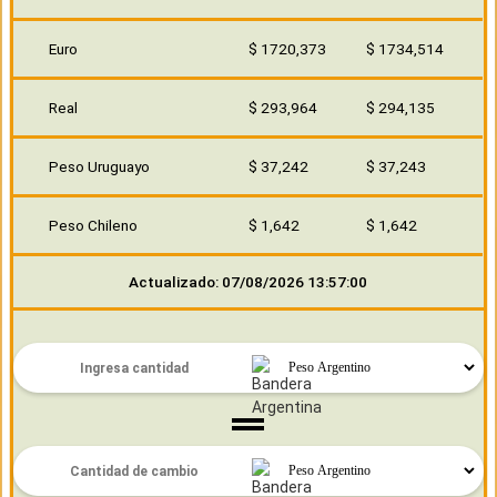
Euro
$ 1720,373
$ 1734,514
Real
$ 293,964
$ 294,135
Peso Uruguayo
$ 37,242
$ 37,243
Peso Chileno
$ 1,642
$ 1,642
Actualizado: 07/08/2026 13:57:00