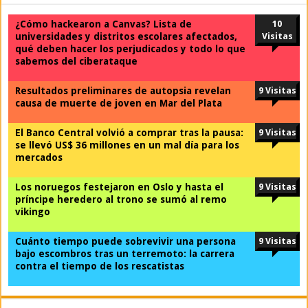
¿Cómo hackearon a Canvas? Lista de
10
universidades y distritos escolares afectados,
Visitas
qué deben hacer los perjudicados y todo lo que
sabemos del ciberataque
Resultados preliminares de autopsia revelan
9 Visitas
causa de muerte de joven en Mar del Plata
El Banco Central volvió a comprar tras la pausa:
9 Visitas
se llevó US$ 36 millones en un mal día para los
mercados
Los noruegos festejaron en Oslo y hasta el
9 Visitas
príncipe heredero al trono se sumó al remo
vikingo
Cuánto tiempo puede sobrevivir una persona
9 Visitas
bajo escombros tras un terremoto: la carrera
contra el tiempo de los rescatistas