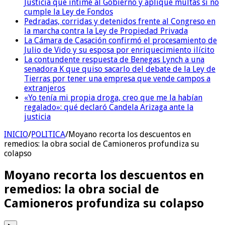
Justicia que intime al Gobierno y aplique multas si no
cumple la Ley de Fondos
Pedradas, corridas y detenidos frente al Congreso en
la marcha contra la Ley de Propiedad Privada
La Cámara de Casación confirmó el procesamiento de
Julio de Vido y su esposa por enriquecimiento ilícito
La contundente respuesta de Benegas Lynch a una
senadora K que quiso sacarlo del debate de la Ley de
Tierras por tener una empresa que vende campos a
extranjeros
«Yo tenía mi propia droga, creo que me la habían
regalado»: qué declaró Candela Arizaga ante la
justicia
INICIO
/
POLITICA
/
Moyano recorta los descuentos en
remedios: la obra social de Camioneros profundiza su
colapso
Moyano recorta los descuentos en
remedios: la obra social de
Camioneros profundiza su colapso