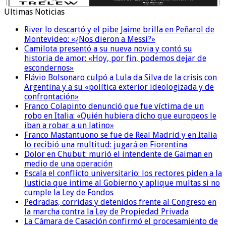
Ultimas Noticias
River lo descartó y el pibe Jaime brilla en Peñarol de
Montevideo: «¿Nos dieron a Messi?»
Camilota presentó a su nueva novia y contó su
historia de amor: «Hoy, por fin, podemos dejar de
escondernos»
Flávio Bolsonaro culpó a Lula da Silva de la crisis con
Argentina y a su «política exterior ideologizada y de
confrontación»
Franco Colapinto denunció que fue víctima de un
robo en Italia: «Quién hubiera dicho que europeos le
iban a robar a un latino»
Franco Mastantuono se fue de Real Madrid y en Italia
lo recibió una multitud: jugará en Fiorentina
Dolor en Chubut: murió el intendente de Gaiman en
medio de una operación
Escala el conflicto universitario: los rectores piden a la
Justicia que intime al Gobierno y aplique multas si no
cumple la Ley de Fondos
Pedradas, corridas y detenidos frente al Congreso en
la marcha contra la Ley de Propiedad Privada
La Cámara de Casación confirmó el procesamiento de