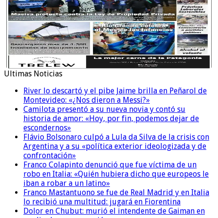
Ultimas Noticias
River lo descartó y el pibe Jaime brilla en Peñarol de
Montevideo: «¿Nos dieron a Messi?»
Camilota presentó a su nueva novia y contó su
historia de amor: «Hoy, por fin, podemos dejar de
escondernos»
Flávio Bolsonaro culpó a Lula da Silva de la crisis con
Argentina y a su «política exterior ideologizada y de
confrontación»
Franco Colapinto denunció que fue víctima de un
robo en Italia: «Quién hubiera dicho que europeos le
iban a robar a un latino»
Franco Mastantuono se fue de Real Madrid y en Italia
lo recibió una multitud: jugará en Fiorentina
Dolor en Chubut: murió el intendente de Gaiman en