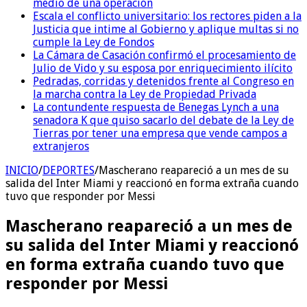
medio de una operación
Escala el conflicto universitario: los rectores piden a la
Justicia que intime al Gobierno y aplique multas si no
cumple la Ley de Fondos
La Cámara de Casación confirmó el procesamiento de
Julio de Vido y su esposa por enriquecimiento ilícito
Pedradas, corridas y detenidos frente al Congreso en
la marcha contra la Ley de Propiedad Privada
La contundente respuesta de Benegas Lynch a una
senadora K que quiso sacarlo del debate de la Ley de
Tierras por tener una empresa que vende campos a
extranjeros
INICIO
/
DEPORTES
/
Mascherano reapareció a un mes de su
salida del Inter Miami y reaccionó en forma extraña cuando
tuvo que responder por Messi
Mascherano reapareció a un mes de
su salida del Inter Miami y reaccionó
en forma extraña cuando tuvo que
responder por Messi