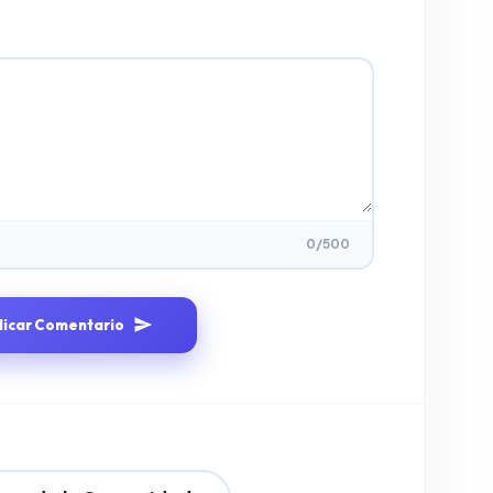
0
/500
licar Comentario