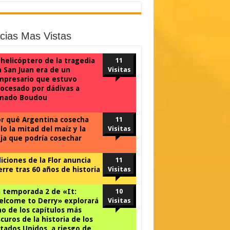
icias Mas Vistas
 helicóptero de la tragedia
11
 San Juan era de un
Visitas
mpresario que estuvo
ocesado por dádivas a
mado Boudou
r qué Argentina cosecha
11
lo la mitad del maíz y la
Visitas
ja que podría cosechar
iciones de la Flor anuncia
11
erre tras 60 años de historia
Visitas
 temporada 2 de «It:
10
lcome to Derry» explorará
Visitas
o de los capítulos más
curos de la historia de los
tados Unidos, a riesgo de