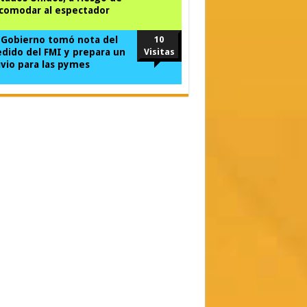
comodar al espectador
 Gobierno tomó nota del
10
dido del FMI y prepara un
Visitas
ivio para las pymes