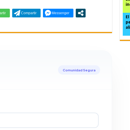
in
El
pe
al
Comunidad Segura