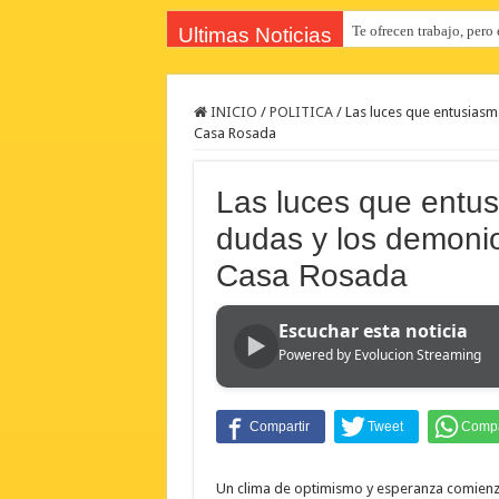
Te ofrecen trabajo, pero 
Examen toxicológico co
Ultimas Noticias
INICIO
/
POLITICA
/
Las luces que entusiasm
Casa Rosada
Las luces que entus
dudas y los demoni
Casa Rosada
Escuchar esta noticia
▶
Powered by Evolucion Streaming
Un clima de optimismo y esperanza comienz