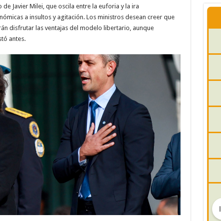
e Javier Milei, que oscila entre la euforia y la ira
micas a insultos y agitación. Los ministros desean creer que
n disfrutar las ventajas del modelo libertario, aunque
tó antes.