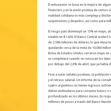
El entusiasmo se basa en la mejora de alg
financiero y en la visión positiva de ciertos 
realidad cotidiana es más compleja y desfav
suspensiones y despidos, así como para mil
El riesgo país disminuyó un 13% en mayo, ub
estable en $1.430. El Banco Central aceleró
de 2.596 millones de dólares, lo que eleva la
quedando cerca de la meta de 10.000 millone
Bolsa de Estados Unidos cerraron mayo en al
se completará cuando se conozcan los datos 
por debajo del 2,6% de abril, que ya había 
Pese a estas señales positivas, la població
y el retraso salarial. Un informe de la consu
cuatro argentinos no tienen ingresos suficie
deben endeudarse para consumo básico o ref
profundizado en los últimos meses. En respu
millones de pesos a través del Banco Nación