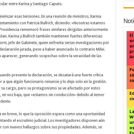
icular entre Karina y Santiago Caputo.
nimizar esas tensiones. En una reunión de ministros, Karina
Not
rentamiento con Patricia Bullrich, diciendo: «Nosotras estamos
a Presidencia rememoró frases similares dirigidas anteriormente
El
lan. Karina y Bullrich también mantienen fuertes diferencias
en
orni, jefe de Gabinete, quien enfrenta serias investigaciones por
e
declaración jurada, pese a haber anunciado lo contrario Milei.
pr
n aparecer, generando sospechas sobre la veracidad de las
A
Po
ando presente la declaración, se desatará una fuerte crítica
só
so
r a que algún funcionario renuncie y lo deje solo en la gestión.
 su cargo, pero su protagonismo se ve afectado por estos
Ed
, en voz baja, que «estamos sin conducción» debido al temor
ci
idente.
La
ria en breve, lo que la oposición espera como una oportunidad
We
ntando el escrutinio judicial. Los investigadores disponen aún
un
r con nuevos hallazgos sobre sus propiedades. Además, se
os
Es