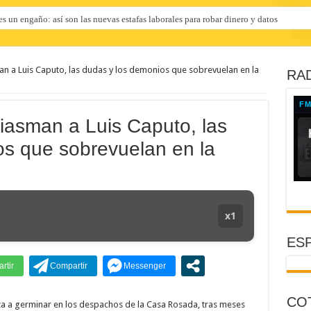
es un engaño: así son las nuevas estafas laborales para robar dinero y datos
nfirma consumo de cocaína de Candela Arizaga
an a Luis Caputo, las dudas y los demonios que sobrevuelan en la
RAD
iasman a Luis Caputo, las
os que sobrevuelan en la
x1
ESP
CO
a a germinar en los despachos de la Casa Rosada, tras meses