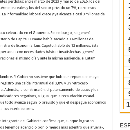
antes pérdidas: entre marzo de 2023 y marzo de 2026, los del
términos reales y los del sector privado un 7%, retrocesos
 La informalidad laboral crece y ya alcanza a casi 9 millones de
dato celebrado en el Gobierno. Sin embargo, se generó
isterio de Capital Humano había sacado a 14 millones de
nistro de Economía, Luis Caputo, habló de 12 millones. Esta
 personas con necesidades básicas insatisfechas, generó
aciones el mismo día y ante la misma audiencia, el Latam
dumbre. El Gobierno sostiene que hubo un repunte en mayo,
 registró una caída interanual del 3,8% y un retroceso
e. Además, la construcción, el patentamiento de autos y los
icadores negativos, al igual que la recaudación estatal.
que todo avanza según lo previsto y que el despegue económico
a sus interlocutores.
Un integrante del Gabinete confiesa que, aunque lograron
ESP
os tenemos adentro o por lo menos más adentro que afuera»,