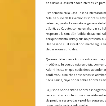
en alusión a las rivalidades internas, en part
Esta semana en la Casa Rosada intentaron mi
Milei se burló de las versiones sobre su enf
peleadas, ¿no?». La secretaria general de l
a Santiago Caputo, con quien ahora ni se hab
respecto a la situación judicial de Manuel Ad
enriquecimiento ilícito y aún no presentó su 
Han pasado 25 días y el documento sigue si
declaraciones oficiales.
Quienes defienden a Adorni anticipan que, cu
mediática. Su equipo está en crisis, con temo
Adorni insiste en que nadie debe abandonar
conflictos. En muchos despachos se admiten
hacia Karina, cuyo poder sobre Adorni es ev
La Justicia podría citar a Adorni a indagato
para mostrar a un funcionario mileísta enfre
de pruebas reservadas y podrían sorprende
teme que la Justicia indague las