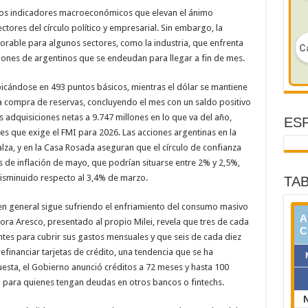
unos indicadores macroeconómicos que elevan el ánimo
sectores del círculo político y empresarial. Sin embargo, la
orable para algunos sectores, como la industria, que enfrenta
lones de argentinos que se endeudan para llegar a fin de mes.
icándose en 493 puntos básicos, mientras el dólar se mantiene
 la compra de reservas, concluyendo el mes con un saldo positivo
s adquisiciones netas a 9.747 millones en lo que va del año,
ESP
s que exige el FMI para 2026. Las acciones argentinas en la
za, y en la Casa Rosada aseguran que el círculo de confianza
de inflación de mayo, que podrían situarse entre 2% y 2,5%,
disminuido respecto al 3,4% de marzo.
TAB
n en general sigue sufriendo el enfriamiento del consumo masivo
ltora Aresco, presentado al propio Milei, revela que tres de cada
ntes para cubrir sus gastos mensuales y que seis de cada diez
inanciar tarjetas de crédito, una tendencia que se ha
esta, el Gobierno anunció créditos a 72 meses y hasta 100
 para quienes tengan deudas en otros bancos o fintechs.