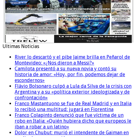
Ultimas Noticias
River lo descartó y el pibe Jaime brilla en Peñarol de
Montevideo: «¿Nos dieron a Messi?»
Camilota presentó a su nueva novia y contó su
historia de amor: «Hoy, por fin, podemos dejar de
escondernos»
Flávio Bolsonaro culpó a Lula da Silva de la crisis con
Argentina y a su «política exterior ideologizada y de
confrontación»
Franco Mastantuono se fue de Real Madrid y en Italia
lo recibió una multitud: jugará en Fiorentina
Franco Colapinto denunció que fue víctima de un
robo en Italia: «Quién hubiera dicho que europeos le
iban a robar a un latino»
Dolor en Chubut: murió el intendente de Gaiman en