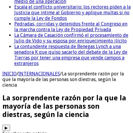
medio de una operación
Escala el conflicto universitario: los rectores piden a la
Justicia que intime al Gobierno y aplique multas si no
cumple la Ley de Fondos
Pedradas, corridas y detenidos frente al Congreso en
la marcha contra la Ley de Propiedad Privada
La Cámara de Casación confirmó el procesamiento de
Julio de Vido y su esposa por enriquecimiento ilícito
La contundente respuesta de Benegas Lynch a una
senadora K que quiso sacarlo del debate de la Ley de
Tierras por tener una empresa que vende campos a
extranjeros
INICIO
/
INTERNACIONALES
/
La sorprendente razón por la
que la mayoría de las personas son diestras, según la
ciencia
La sorprendente razón por la que la
mayoría de las personas son
diestras, según la ciencia
▶