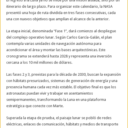
El regreso a la Luna ya no se mide por una misión aislada, sino por un
itinerario de largo plazo. Para organizar este calendario, la NASA
presentó una hoja de ruta dividida en tres fases consecutivas, cada
una con nuevos objetivos que amplían el alcance de la anterior.
La etapa inicial, denominada “Fase 1”, dará comienzo al despliegue
del complejo operativo lunar. Según Carlos García-Galán, el plan
contempla varias unidades de navegación autónoma para
acondicionar el área y montar las bases arquitectónicas. Este
cronograma se extenderá hasta 2028 y representa una inversión
cercana a los 10 mil millones de dólares.
Las fases 2 y 3, previstas para la década de 2030, buscan la expansión
con hábitats presurizados, sistemas de generación de energía y una
presencia humana cada vez más estable. El objetivo final es que los
astronautas puedan vivir y trabajar en asentamientos
semipermanentes, transformando la Luna en una plataforma
estratégica que conecte con Marte.
Superada la etapa de prueba, el paisaje lunar se pobló de redes
eléctricas, enlaces de comunicación, hábitats y medios de transporte