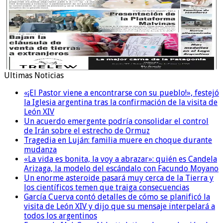
Ultimas Noticias
«¡El Pastor viene a encontrarse con su pueblo!», festejó
la Iglesia argentina tras la confirmación de la visita de
León XIV
Un acuerdo emergente podría consolidar el control
de Irán sobre el estrecho de Ormuz
Tragedia en Luján: familia muere en choque durante
mudanza
«La vida es bonita, la voy a abrazar»: quién es Candela
Arizaga, la modelo del escándalo con Facundo Moyano
Un enorme asteroide pasará muy cerca de la Tierra y
los científicos temen que traiga consecuencias
García Cuerva contó detalles de cómo se planificó la
visita de León XIV y dijo que su mensaje interpelará a
todos los argentinos