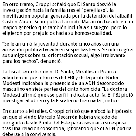
En otro tramo, Croppi señaló que Di Santo desvió la
investigación hacia la familia tras el “perejilazo”, la
movilización popular generada por la detención del albañil
Gastón Zárate. Se imputó a Facundo Macarrón basado en un
mapeo genético que también incluía a su suegro, pero lo
eligieron por prejuicios hacia su homosexualidad.
“Se le arruinó la juventud durante cinco años con una
acusación pública basada en sospechas leves. Se interrogó a
sus amigos sobre su orientación sexual, algo irrelevante
para los hechos”, denunció.
La fiscal recordó que ni Di Santo, Miralles ni Pizarro
advirtieron que informes del FBI y de la perito Nidia
Modesti indicaban la presencia de un ADN desconocido
masculino en siete partes del cinto homicida. “La doctora
Modesti afirmó que ese perfil indicaba autoría. El FBI pidió
investigar al obrero y la Fiscalía no hizo nada”, indicó.
En cuanto a Miralles, Croppi criticó que enfocó la hipótesis
en que el viudo Marcelo Macarrón habría viajado de
incógnito desde Punta del Este para asesinar a su esposa
tras una relación consentida, ignorando que el ADN podría
deberse a la convivencia.