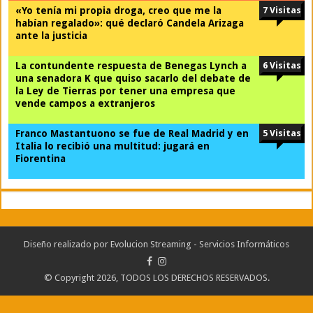
«Yo tenía mi propia droga, creo que me la
7 Visitas
habían regalado»: qué declaró Candela Arizaga
ante la justicia
La contundente respuesta de Benegas Lynch a
6 Visitas
una senadora K que quiso sacarlo del debate de
la Ley de Tierras por tener una empresa que
vende campos a extranjeros
Franco Mastantuono se fue de Real Madrid y en
5 Visitas
Italia lo recibió una multitud: jugará en
Fiorentina
Diseño realizado por
Evolucion Streaming - Servicios Informáticos
© Copyright 2026, TODOS LOS DERECHOS RESERVADOS.