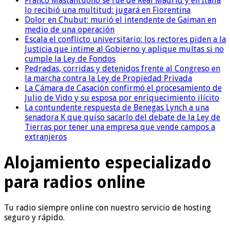
Franco Mastantuono se fue de Real Madrid y en Italia
lo recibió una multitud: jugará en Fiorentina
Dolor en Chubut: murió el intendente de Gaiman en
medio de una operación
Escala el conflicto universitario: los rectores piden a la
Justicia que intime al Gobierno y aplique multas si no
cumple la Ley de Fondos
Pedradas, corridas y detenidos frente al Congreso en
la marcha contra la Ley de Propiedad Privada
La Cámara de Casación confirmó el procesamiento de
Julio de Vido y su esposa por enriquecimiento ilícito
La contundente respuesta de Benegas Lynch a una
senadora K que quiso sacarlo del debate de la Ley de
Tierras por tener una empresa que vende campos a
extranjeros
Alojamiento especializado
para radios online
Tu radio siempre online con nuestro servicio de hosting
seguro y rápido.