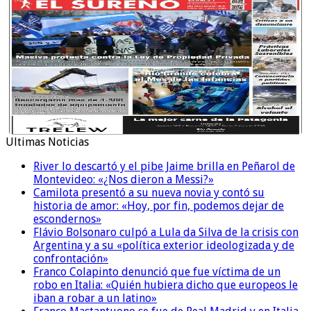
Ultimas Noticias
River lo descartó y el pibe Jaime brilla en Peñarol de
Montevideo: «¿Nos dieron a Messi?»
Camilota presentó a su nueva novia y contó su
historia de amor: «Hoy, por fin, podemos dejar de
escondernos»
Flávio Bolsonaro culpó a Lula da Silva de la crisis con
Argentina y a su «política exterior ideologizada y de
confrontación»
Franco Colapinto denunció que fue víctima de un
robo en Italia: «Quién hubiera dicho que europeos le
iban a robar a un latino»