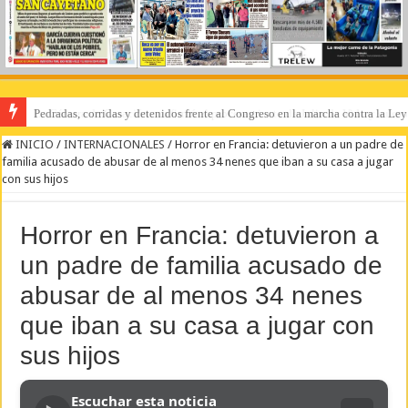
Pedradas, corridas y detenidos frente al Congreso en la marcha contra la Le
La Cámara de Casación confirmó el procesamiento de Julio de Vido y su esp
INICIO
/
INTERNACIONALES
/
Horror en Francia: detuvieron a un padre de
familia acusado de abusar de al menos 34 nenes que iban a su casa a jugar
con sus hijos
Horror en Francia: detuvieron a
un padre de familia acusado de
abusar de al menos 34 nenes
que iban a su casa a jugar con
sus hijos
Escuchar esta noticia