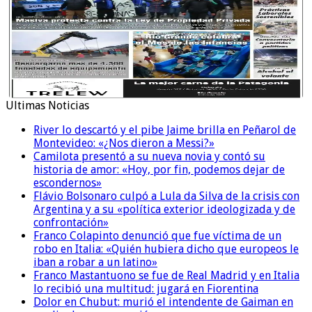
Ultimas Noticias
River lo descartó y el pibe Jaime brilla en Peñarol de
Montevideo: «¿Nos dieron a Messi?»
Camilota presentó a su nueva novia y contó su
historia de amor: «Hoy, por fin, podemos dejar de
escondernos»
Flávio Bolsonaro culpó a Lula da Silva de la crisis con
Argentina y a su «política exterior ideologizada y de
confrontación»
Franco Colapinto denunció que fue víctima de un
robo en Italia: «Quién hubiera dicho que europeos le
iban a robar a un latino»
Franco Mastantuono se fue de Real Madrid y en Italia
lo recibió una multitud: jugará en Fiorentina
Dolor en Chubut: murió el intendente de Gaiman en