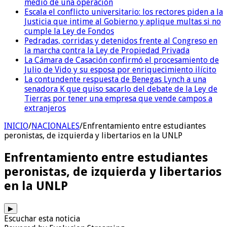
medio de una operación
Escala el conflicto universitario: los rectores piden a la
Justicia que intime al Gobierno y aplique multas si no
cumple la Ley de Fondos
Pedradas, corridas y detenidos frente al Congreso en
la marcha contra la Ley de Propiedad Privada
La Cámara de Casación confirmó el procesamiento de
Julio de Vido y su esposa por enriquecimiento ilícito
La contundente respuesta de Benegas Lynch a una
senadora K que quiso sacarlo del debate de la Ley de
Tierras por tener una empresa que vende campos a
extranjeros
INICIO
/
NACIONALES
/
Enfrentamiento entre estudiantes
peronistas, de izquierda y libertarios en la UNLP
Enfrentamiento entre estudiantes
peronistas, de izquierda y libertarios
en la UNLP
▶
Escuchar esta noticia