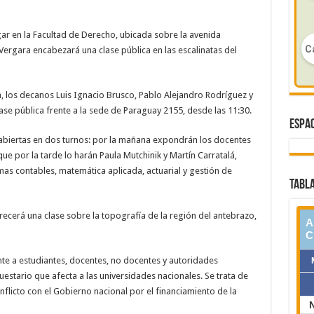
gar en la Facultad de Derecho, ubicada sobre la avenida
ergara encabezará una clase pública en las escalinatas del
, los decanos Luis Ignacio Brusco, Pablo Alejandro Rodríguez y
ase pública frente a la sede de Paraguay 2155, desde las 11:30.
ESPAC
 abiertas en dos turnos: por la mañana expondrán los docentes
e por la tarde lo harán Paula Mutchinik y Martín Carratalá,
s contables, matemática aplicada, actuarial y gestión de
TABLA
frecerá una clase sobre la topografía de la región del antebrazo,
te a estudiantes, docentes, no docentes y autoridades
uestario que afecta a las universidades nacionales. Se trata de
onflicto con el Gobierno nacional por el financiamiento de la