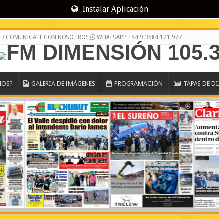
Instalar Aplicación
3 / COMUNICATE CON NOSOTROS
WHATSAPP +54 9 3584 121 977
MOS?
GALERIA DE IMÁGENES
PROGRAMACIÓN
TAPAS DE D