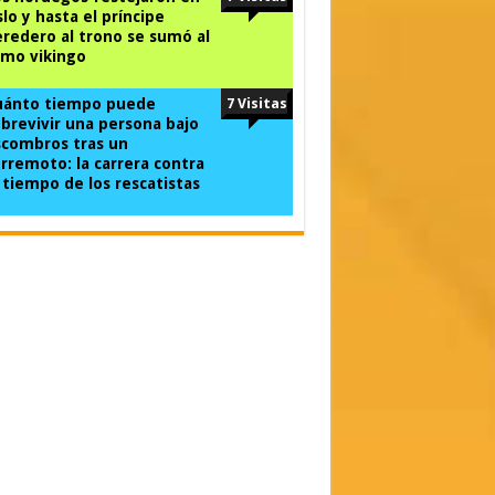
lo y hasta el príncipe
redero al trono se sumó al
mo vikingo
uánto tiempo puede
7 Visitas
brevivir una persona bajo
combros tras un
rremoto: la carrera contra
 tiempo de los rescatistas