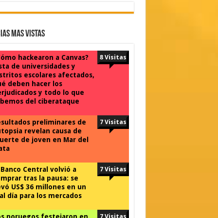
ias Mas Vistas
Cómo hackearon a Canvas?
8 Visitas
sta de universidades y
stritos escolares afectados,
é deben hacer los
rjudicados y todo lo que
bemos del ciberataque
sultados preliminares de
7 Visitas
topsia revelan causa de
erte de joven en Mar del
ata
 Banco Central volvió a
7 Visitas
mprar tras la pausa: se
evó US$ 36 millones en un
l día para los mercados
s noruegos festejaron en
7 Visitas