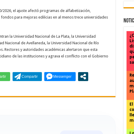
0/2026, el ajuste afectó programas de alfabetización,
 y fondos para mejoras edilicias en al menos trece universidades
Notic
¿
ntran la Universidad Nacional de La Plata, la Universidad
Li
dad Nacional de Avellaneda, la Universidad Nacional de Río
di
íos. Rectores y autoridades académicas alertaron que esta
qu
iano de las instituciones y agrava el conflicto con el Gobierno
pe
sa
Re
au
mu
Pl
El
co
ll
ma
Lo