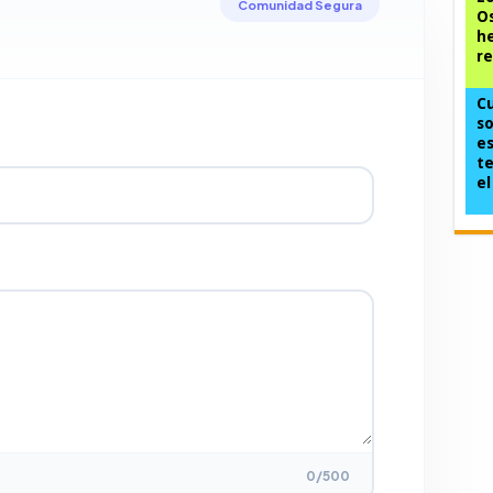
Comunidad Segura
Os
he
re
C
so
es
te
el
0
/500