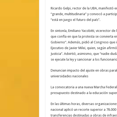
Ricardo Gelpi, rector de la UBA, manifestó 
“grande, multitudinaria” y convocó a partic
“está en juego el futuro del país”.
En sintonía, Emiliano Yacobitti, vicerector 
que confía en que la protesta se convierta e
Gobierno”. Además, pidió al Congreso que in
Ejecutivo de Javier Milei, quien, según afirm
Justicia”. Advirtió, asimismo, que “nadie dud
se ejecute la ley y sancionar a los funcionar
Denuncian impacto del ajuste en obras paral
universidades nacionales
La convocatoria a una nueva Marcha Federal 
presupuesto destinado a la educación super
En las últimas horas, diversas organizacione
nacional aplicó un recorte superior a 78.00
transferencias destinadas a obras de infraes