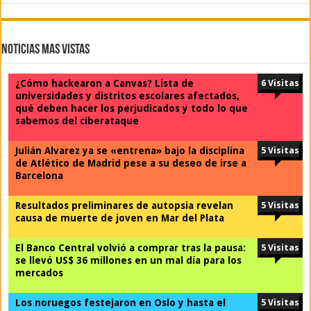
Noticias Mas Vistas
¿Cómo hackearon a Canvas? Lista de
6 Visitas
universidades y distritos escolares afectados,
qué deben hacer los perjudicados y todo lo que
sabemos del ciberataque
Julián Alvarez ya se «entrena» bajo la disciplina
5 Visitas
de Atlético de Madrid pese a su deseo de irse a
Barcelona
Resultados preliminares de autopsia revelan
5 Visitas
causa de muerte de joven en Mar del Plata
El Banco Central volvió a comprar tras la pausa:
5 Visitas
se llevó US$ 36 millones en un mal día para los
mercados
Los noruegos festejaron en Oslo y hasta el
5 Visitas