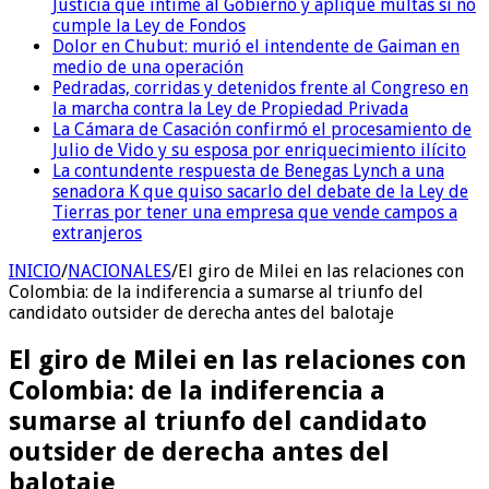
Justicia que intime al Gobierno y aplique multas si no
cumple la Ley de Fondos
Dolor en Chubut: murió el intendente de Gaiman en
medio de una operación
Pedradas, corridas y detenidos frente al Congreso en
la marcha contra la Ley de Propiedad Privada
La Cámara de Casación confirmó el procesamiento de
Julio de Vido y su esposa por enriquecimiento ilícito
La contundente respuesta de Benegas Lynch a una
senadora K que quiso sacarlo del debate de la Ley de
Tierras por tener una empresa que vende campos a
extranjeros
INICIO
/
NACIONALES
/
El giro de Milei en las relaciones con
Colombia: de la indiferencia a sumarse al triunfo del
candidato outsider de derecha antes del balotaje
El giro de Milei en las relaciones con
Colombia: de la indiferencia a
sumarse al triunfo del candidato
outsider de derecha antes del
balotaje