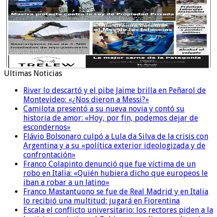
Ultimas Noticias
River lo descartó y el pibe Jaime brilla en Peñarol de
Montevideo: «¿Nos dieron a Messi?»
Camilota presentó a su nueva novia y contó su
historia de amor: «Hoy, por fin, podemos dejar de
escondernos»
Flávio Bolsonaro culpó a Lula da Silva de la crisis con
Argentina y a su «política exterior ideologizada y de
confrontación»
Franco Colapinto denunció que fue víctima de un
robo en Italia: «Quién hubiera dicho que europeos le
iban a robar a un latino»
Franco Mastantuono se fue de Real Madrid y en Italia
lo recibió una multitud: jugará en Fiorentina
Escala el conflicto universitario: los rectores piden a la