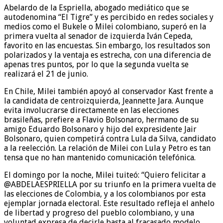
Abelardo de la Espriella, abogado mediático que se
autodenomina “El Tigre” y es percibido en redes sociales y
medios como el Bukele o Milei colombiano, superó en la
primera vuelta al senador de izquierda Iván Cepeda,
favorito en las encuestas. Sin embargo, los resultados son
polarizados y la ventaja es estrecha, con una diferencia de
apenas tres puntos, por lo que la segunda vuelta se
realizará el 21 de junio.
En Chile, Milei también apoyó al conservador Kast frente a
la candidata de centroizquierda, Jeannette Jara. Aunque
evita involucrarse directamente en las elecciones
brasileñas, prefiere a Flavio Bolsonaro, hermano de su
amigo Eduardo Bolsonaro y hijo del expresidente Jair
Bolsonaro, quien competirá contra Lula da Silva, candidato
a la reelección. La relación de Milei con Lula y Petro es tan
tensa que no han mantenido comunicación telefónica.
El domingo por la noche, Milei tuiteó: “Quiero felicitar a
@ABDELAESPRIELLA por su triunfo en la primera vuelta de
las elecciones de Colombia, y a los colombianos por esta
ejemplar jornada electoral. Este resultado refleja el anhelo
de libertad y progreso del pueblo colombiano, y una
voluntad expresa de decirle basta al fracasado modelo