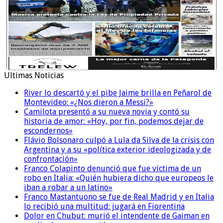
Ultimas Noticias
River lo descartó y el pibe Jaime brilla en Peñarol de
Montevideo: «¿Nos dieron a Messi?»
Camilota presentó a su nueva novia y contó su
historia de amor: «Hoy, por fin, podemos dejar de
escondernos»
Flávio Bolsonaro culpó a Lula da Silva de la crisis con
Argentina y a su «política exterior ideologizada y de
confrontación»
Franco Colapinto denunció que fue víctima de un
robo en Italia: «Quién hubiera dicho que europeos le
iban a robar a un latino»
Franco Mastantuono se fue de Real Madrid y en Italia
lo recibió una multitud: jugará en Fiorentina
Dolor en Chubut: murió el intendente de Gaiman en