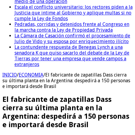
medio de una operación
Escala el conflicto universitario: los rectores piden a la
Justicia que intime al Gobierno y aplique multas si no
cumple la Ley de Fondos
Pedradas, corridas y detenidos frente al Congreso en
la marcha contra la Ley de Propiedad Privada
La Cámara de Casación confirmó el procesamiento de
Julio de Vido y su esposa por enriquecimiento ilícito
La contundente respuesta de Benegas Lynch a una
senadora K que quiso sacarlo del debate de la Ley de
Tierras por tener una empresa que vende campos a
extranjeros
INICIO
/
ECONOMIA
/
El fabricante de zapatillas Dass cierra
su última planta en la Argentina: despedirá a 150 personas
e importará desde Brasil
El fabricante de zapatillas Dass
cierra su última planta en la
Argentina: despedirá a 150 personas
e importará desde Brasil