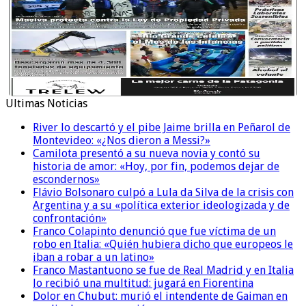
Ultimas Noticias
River lo descartó y el pibe Jaime brilla en Peñarol de
Montevideo: «¿Nos dieron a Messi?»
Camilota presentó a su nueva novia y contó su
historia de amor: «Hoy, por fin, podemos dejar de
escondernos»
Flávio Bolsonaro culpó a Lula da Silva de la crisis con
Argentina y a su «política exterior ideologizada y de
confrontación»
Franco Colapinto denunció que fue víctima de un
robo en Italia: «Quién hubiera dicho que europeos le
iban a robar a un latino»
Franco Mastantuono se fue de Real Madrid y en Italia
lo recibió una multitud: jugará en Fiorentina
Dolor en Chubut: murió el intendente de Gaiman en