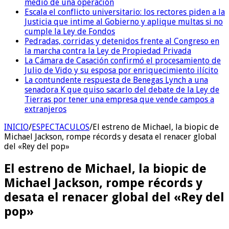
medio de una operación
Escala el conflicto universitario: los rectores piden a la
Justicia que intime al Gobierno y aplique multas si no
cumple la Ley de Fondos
Pedradas, corridas y detenidos frente al Congreso en
la marcha contra la Ley de Propiedad Privada
La Cámara de Casación confirmó el procesamiento de
Julio de Vido y su esposa por enriquecimiento ilícito
La contundente respuesta de Benegas Lynch a una
senadora K que quiso sacarlo del debate de la Ley de
Tierras por tener una empresa que vende campos a
extranjeros
INICIO
/
ESPECTACULOS
/
El estreno de Michael, la biopic de
Michael Jackson, rompe récords y desata el renacer global
del «Rey del pop»
El estreno de Michael, la biopic de
Michael Jackson, rompe récords y
desata el renacer global del «Rey del
pop»