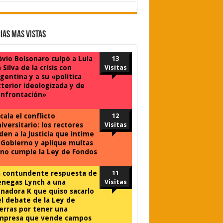
ias Mas Vistas
ávio Bolsonaro culpó a Lula
13
 Silva de la crisis con
Visitas
gentina y a su «política
terior ideologizada y de
nfrontación»
cala el conflicto
12
iversitario: los rectores
Visitas
den a la Justicia que intime
 Gobierno y aplique multas
 no cumple la Ley de Fondos
a contundente respuesta de
11
negas Lynch a una
Visitas
nadora K que quiso sacarlo
l debate de la Ley de
erras por tener una
mpresa que vende campos