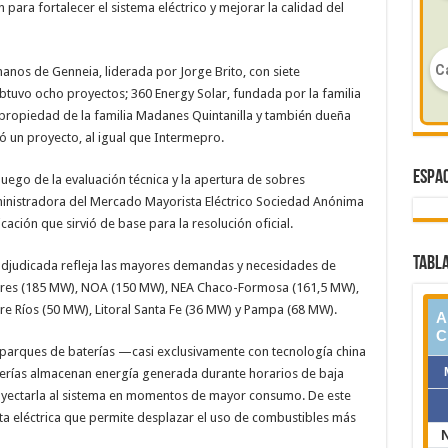
n para fortalecer el sistema eléctrico y mejorar la calidad del
nos de Genneia, liderada por Jorge Brito, con siete
tuvo ocho proyectos; 360 Energy Solar, fundada por la familia
, propiedad de la familia Madanes Quintanilla y también dueña
 un proyecto, al igual que Intermepro.
ESPAC
luego de la evaluación técnica y la apertura de sobres
inistradora del Mercado Mayorista Eléctrico Sociedad Anónima
ción que sirvió de base para la resolución oficial.
TABLA
 adjudicada refleja las mayores demandas y necesidades de
 Aires (185 MW), NOA (150 MW), NEA Chaco-Formosa (161,5 MW),
tre Ríos (50 MW), Litoral Santa Fe (36 MW) y Pampa (68 MW).
e parques de baterías —casi exclusivamente con tecnología china
terías almacenan energía generada durante horarios de baja
nyectarla al sistema en momentos de mayor consumo. De este
ta eléctrica que permite desplazar el uso de combustibles más