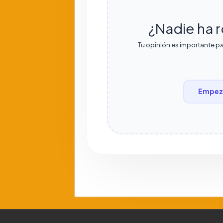
¿Nadie ha r
Tu opinión es importante pa
Empeza