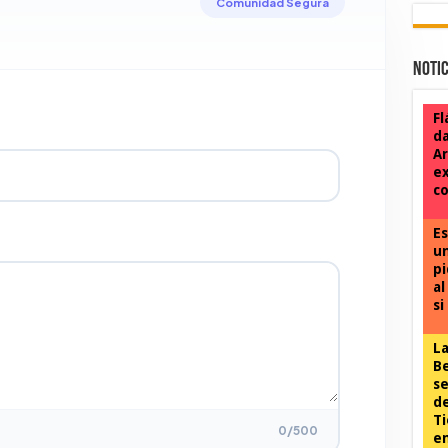
Comunidad Segura
Notic
Fl
da
Ar
ex
co
Es
un
pi
al
si
L
Be
se
de
Ti
0
/500
e