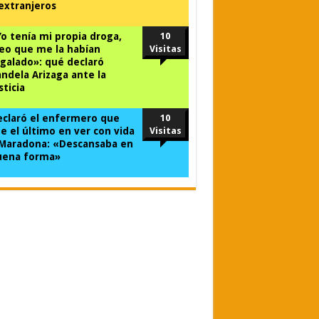
extranjeros
o tenía mi propia droga,
10
eo que me la habían
Visitas
galado»: qué declaró
ndela Arizaga ante la
sticia
claró el enfermero que
10
e el último en ver con vida
Visitas
 Maradona: «Descansaba en
uena forma»