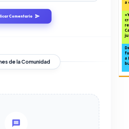
a 
«Y
licar Comentario
cr
re
Ca
ju
De
fu
a
nes de la Comunidad
b