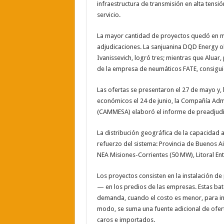
infraestructura de transmisión en alta tensió
servicio.
La mayor cantidad de proyectos quedó en ma
adjudicaciones. La sanjuanina DQD Energy ob
Ivanissevich, logró tres; mientras que Aluar
de la empresa de neumáticos FATE, consiguió
Las ofertas se presentaron el 27 de mayo y, 
económicos el 24 de junio, la Compañía Adm
(CAMMESA) elaboró el informe de preadjudica
La distribución geográfica de la capacidad
refuerzo del sistema: Provincia de Buenos
NEA Misiones-Corrientes (50 MW), Litoral En
Los proyectos consisten en la instalación d
— en los predios de las empresas. Estas ba
demanda, cuando el costo es menor, para i
modo, se suma una fuente adicional de ofer
caros e importados.