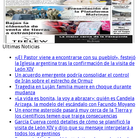
Ultimas Noticias
«¡El Pastor viene a encontrarse con su pueblo!», festejó
la Iglesia argentina tras la confirmación de la visita de
León XIV
Un acuerdo emergente podría consolidar el control
de Irán sobre el estrecho de Ormuz
Tragedia en Luján: familia muere en choque durante
mudanza
«La vida es bonita, la voy a abrazar»: quién es Candela
Arizaga, la modelo del escándalo con Facundo Moyano
Un enorme asteroide pasará muy cerca de la Tierra y
los científicos temen que traiga consecuencias
García Cuerva contó detalles de cómo se planificó la
visita de León XIV y dijo que su mensaje interpelará a
todos los argentinos