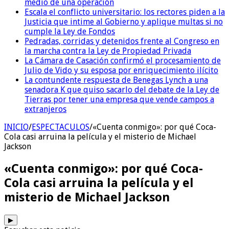
medio de una operación
Escala el conflicto universitario: los rectores piden a la
Justicia que intime al Gobierno y aplique multas si no
cumple la Ley de Fondos
Pedradas, corridas y detenidos frente al Congreso en
la marcha contra la Ley de Propiedad Privada
La Cámara de Casación confirmó el procesamiento de
Julio de Vido y su esposa por enriquecimiento ilícito
La contundente respuesta de Benegas Lynch a una
senadora K que quiso sacarlo del debate de la Ley de
Tierras por tener una empresa que vende campos a
extranjeros
INICIO
/
ESPECTACULOS
/
«Cuenta conmigo»: por qué Coca-
Cola casi arruina la película y el misterio de Michael
Jackson
«Cuenta conmigo»: por qué Coca-
Cola casi arruina la película y el
misterio de Michael Jackson
▶