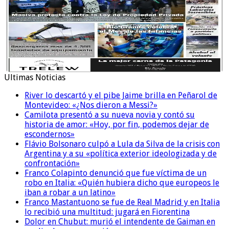
Ultimas Noticias
River lo descartó y el pibe Jaime brilla en Peñarol de
Montevideo: «¿Nos dieron a Messi?»
Camilota presentó a su nueva novia y contó su
historia de amor: «Hoy, por fin, podemos dejar de
escondernos»
Flávio Bolsonaro culpó a Lula da Silva de la crisis con
Argentina y a su «política exterior ideologizada y de
confrontación»
Franco Colapinto denunció que fue víctima de un
robo en Italia: «Quién hubiera dicho que europeos le
iban a robar a un latino»
Franco Mastantuono se fue de Real Madrid y en Italia
lo recibió una multitud: jugará en Fiorentina
Dolor en Chubut: murió el intendente de Gaiman en