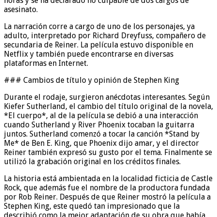
horas y se ha declarado no culpable de dos cargos de
asesinato.
La narración corre a cargo de uno de los personajes, ya
adulto, interpretado por Richard Dreyfuss, compañero de
secundaria de Reiner. La película estuvo disponible en
Netflix y también puede encontrarse en diversas
plataformas en Internet.
### Cambios de título y opinión de Stephen King
Durante el rodaje, surgieron anécdotas interesantes. Según
Kiefer Sutherland, el cambio del título original de la novela,
*El cuerpo*, al de la película se debió a una interacción
cuando Sutherland y River Phoenix tocaban la guitarra
juntos. Sutherland comenzó a tocar la canción *Stand by
Me* de Ben E. King, que Phoenix dijo amar, y el director
Reiner también expresó su gusto por el tema. Finalmente se
utilizó la grabación original en los créditos finales.
La historia está ambientada en la localidad ficticia de Castle
Rock, que además fue el nombre de la productora fundada
por Rob Reiner. Después de que Reiner mostró la película a
Stephen King, este quedó tan impresionado que la
describió como la mejor adaptación de su obra que había