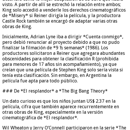
visto. A partir de allí se estrechó la relación entre ambos;
King solo accedió a venderle los derechos cinematográficos
de *Misery* si Reiner dirigía la película, y la productora
Castle Rock también se encargó de adaptar varias otras
obras de King.
Inicialmente, Adrian Lyne iba a dirigir *Cuenta conmigo*,
pero debió renunciar al proyecto debido a que no pudo
finalizar la filmación de *9 ½ semanas* (1986). Los
productores solicitaron a Reiner que agregara abundantes
obscenidades para obtener la clasificación R (prohibida
para menores de 17 años sin acompañamiento), ya que
creían que una película de Stephen King solo sería vista si
tenía esta clasificación. Sin embargo, en Argentina la
película fue apta para todo público.
### De *El resplandor* a *The Big Bang Theory*
Un dato curioso es que los niños juntan US$ 2.37 en la
película, cifra que también aparece recurrentemente en
otras obras de King, especialmente en la versión
cinematográfica de *El resplandor*.
Wil Wheaton y Jerry O’Connell participaron en la serie *The