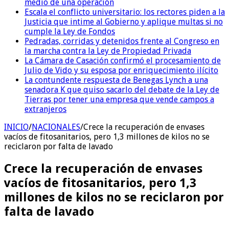
medio de una operación
Escala el conflicto universitario: los rectores piden a la
Justicia que intime al Gobierno y aplique multas si no
cumple la Ley de Fondos
Pedradas, corridas y detenidos frente al Congreso en
la marcha contra la Ley de Propiedad Privada
La Cámara de Casación confirmó el procesamiento de
Julio de Vido y su esposa por enriquecimiento ilícito
La contundente respuesta de Benegas Lynch a una
senadora K que quiso sacarlo del debate de la Ley de
Tierras por tener una empresa que vende campos a
extranjeros
INICIO
/
NACIONALES
/
Crece la recuperación de envases
vacíos de fitosanitarios, pero 1,3 millones de kilos no se
reciclaron por falta de lavado
Crece la recuperación de envases
vacíos de fitosanitarios, pero 1,3
millones de kilos no se reciclaron por
falta de lavado