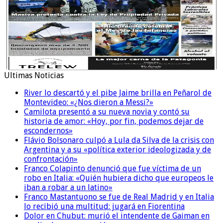
Ultimas Noticias
River lo descartó y el pibe Jaime brilla en Peñarol de
Montevideo: «¿Nos dieron a Messi?»
Camilota presentó a su nueva novia y contó su
historia de amor: «Hoy, por fin, podemos dejar de
escondernos»
Flávio Bolsonaro culpó a Lula da Silva de la crisis con
Argentina y a su «política exterior ideologizada y de
confrontación»
Franco Colapinto denunció que fue víctima de un
robo en Italia: «Quién hubiera dicho que europeos le
iban a robar a un latino»
Franco Mastantuono se fue de Real Madrid y en Italia
lo recibió una multitud: jugará en Fiorentina
Dolor en Chubut: murió el intendente de Gaiman en