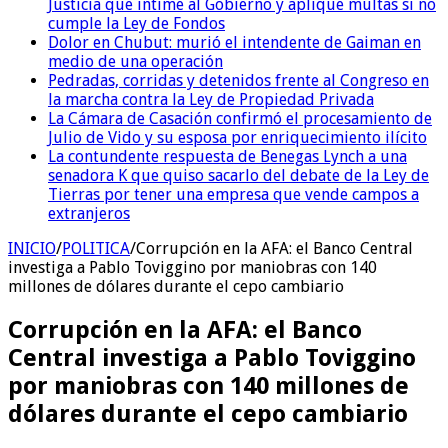
Justicia que intime al Gobierno y aplique multas si no
cumple la Ley de Fondos
Dolor en Chubut: murió el intendente de Gaiman en
medio de una operación
Pedradas, corridas y detenidos frente al Congreso en
la marcha contra la Ley de Propiedad Privada
La Cámara de Casación confirmó el procesamiento de
Julio de Vido y su esposa por enriquecimiento ilícito
La contundente respuesta de Benegas Lynch a una
senadora K que quiso sacarlo del debate de la Ley de
Tierras por tener una empresa que vende campos a
extranjeros
INICIO
/
POLITICA
/
Corrupción en la AFA: el Banco Central
investiga a Pablo Toviggino por maniobras con 140
millones de dólares durante el cepo cambiario
Corrupción en la AFA: el Banco
Central investiga a Pablo Toviggino
por maniobras con 140 millones de
dólares durante el cepo cambiario