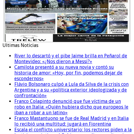
Ultimas Noticias
River lo descartó y el pibe Jaime brilla en Peñarol de
Montevideo: «¿Nos dieron a Messi?»
Camilota presentó a su nueva novia y contó su
historia de amor: «Hoy, por fin, podemos dejar de
escondernos»
Flávio Bolsonaro culpó a Lula da Silva de la crisis con
Argentina y a su «política exterior ideologizada y de
confrontación»
Franco Colapinto denunció que fue víctima de un
robo en Italia: «Quién hubiera dicho que europeos le
iban a robar a un latino»
Franco Mastantuono se fue de Real Madrid y en Italia
lo recibió una multitud: jugará en Fiorentina
Escala el conflicto universitario: los rectores piden a la