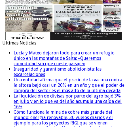
Ultimas Noticias
Lucía y Mateo dejaron todo para crear un refugio
único en las montañas de Salta: «Queremos
comodidad sin que cueste paisaje»
Inseguridad y garantismo abolicionista: las
excarcelaciones
Una entidad afirma que el precio de la vacuna contra
la aftosa bajó casi un 20% en un año y que el poder de
compra del sector es el más alto de la última década
La liquidación de divisas por parte del agro bajó 3%
en julio y en lo que va del año acumula una caída del
16%
Cómo funciona la mina de cobre más grande del
mundo: energía renovable, 30 vuelos diarios y el
ejemplo para los proyectos RIGI que se vienen