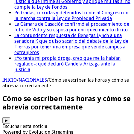
Justicia que intime al Gobierno y aplique multas si no
cumple la Ley de Fondos
Pedradas, corridas y detenidos frente al Congreso en
la marcha contra la Ley de Propiedad Privada
La Cámara de Casación confirmó el procesamiento de
Julio de Vido y su esposa por enriquecimiento ilícito
La contundente respuesta de Benegas Lynch a una
senadora K que quiso sacarlo del debate de la Ley de
Tierras por tener una empresa que vende campos a
extranjeros
«Yo tenía mi propia droga, creo que me la habían
regalado»: qué declaró Candela Arizaga ante la
justicia
INICIO
/
NACIONALES
/
Cómo se escriben las horas y cómo se
abrevia correctamente
Cómo se escriben las horas y cómo se
abrevia correctamente
▶
Escuchar esta noticia
Powered by Evolucion Streaming