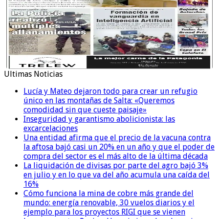
Ultimas Noticias
Lucía y Mateo dejaron todo para crear un refugio
único en las montañas de Salta: «Queremos
comodidad sin que cueste paisaje»
Inseguridad y garantismo abolicionista: las
excarcelaciones
Una entidad afirma que el precio de la vacuna contra
la aftosa bajó casi un 20% en un año y que el poder de
compra del sector es el más alto de la última década
La liquidación de divisas por parte del agro bajó 3%
en julio y en lo que va del año acumula una caída del
16%
Cómo funciona la mina de cobre más grande del
mundo: energía renovable, 30 vuelos diarios y el
ejemplo para los proyectos RIGI que se vienen