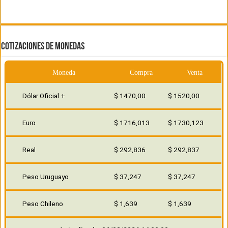
COTIZACIONES DE MONEDAS
Moneda
Compra
Venta
Dólar Oficial +
$ 1470,00
$ 1520,00
Euro
$ 1716,013
$ 1730,123
Real
$ 292,836
$ 292,837
Peso Uruguayo
$ 37,247
$ 37,247
Peso Chileno
$ 1,639
$ 1,639