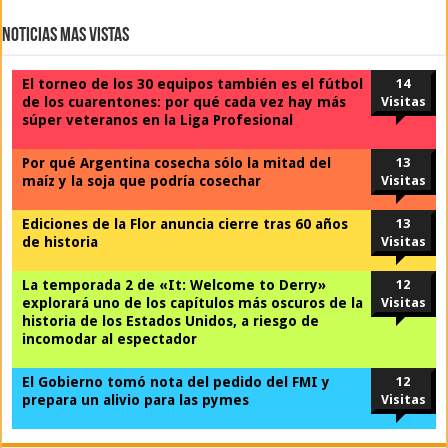
Noticias Mas Vistas
El torneo de los 30 equipos también es el fútbol
14
de los cuarentones: por qué cada vez hay más
Visitas
súper veteranos en la Liga Profesional
Por qué Argentina cosecha sólo la mitad del
13
maíz y la soja que podría cosechar
Visitas
Ediciones de la Flor anuncia cierre tras 60 años
13
de historia
Visitas
La temporada 2 de «It: Welcome to Derry»
12
explorará uno de los capítulos más oscuros de la
Visitas
historia de los Estados Unidos, a riesgo de
incomodar al espectador
El Gobierno tomó nota del pedido del FMI y
12
prepara un alivio para las pymes
Visitas