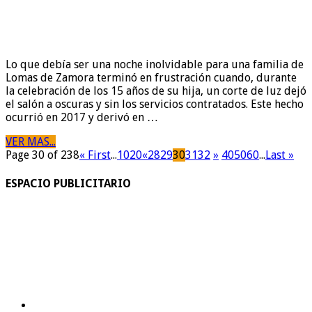
Lo que debía ser una noche inolvidable para una familia de
Lomas de Zamora terminó en frustración cuando, durante
la celebración de los 15 años de su hija, un corte de luz dejó
el salón a oscuras y sin los servicios contratados. Este hecho
ocurrió en 2017 y derivó en …
VER MAS...
Page 30 of 238
« First
...
10
20
«
28
29
30
31
32
»
40
50
60
...
Last »
ESPACIO PUBLICITARIO