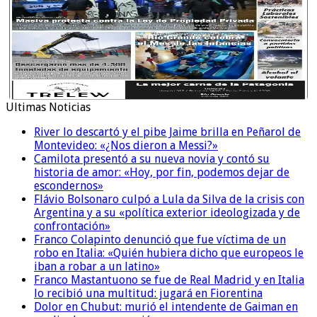
Ultimas Noticias
River lo descartó y el pibe Jaime brilla en Peñarol de
Montevideo: «¿Nos dieron a Messi?»
Camilota presentó a su nueva novia y contó su
historia de amor: «Hoy, por fin, podemos dejar de
escondernos»
Flávio Bolsonaro culpó a Lula da Silva de la crisis con
Argentina y a su «política exterior ideologizada y de
confrontación»
Franco Colapinto denunció que fue víctima de un
robo en Italia: «Quién hubiera dicho que europeos le
iban a robar a un latino»
Franco Mastantuono se fue de Real Madrid y en Italia
lo recibió una multitud: jugará en Fiorentina
Dolor en Chubut: murió el intendente de Gaiman en