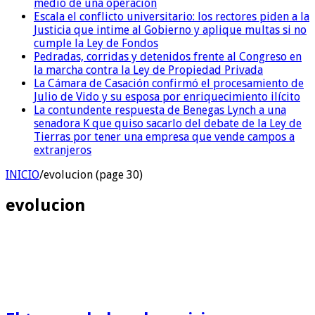
medio de una operación
Escala el conflicto universitario: los rectores piden a la
Justicia que intime al Gobierno y aplique multas si no
cumple la Ley de Fondos
Pedradas, corridas y detenidos frente al Congreso en
la marcha contra la Ley de Propiedad Privada
La Cámara de Casación confirmó el procesamiento de
Julio de Vido y su esposa por enriquecimiento ilícito
La contundente respuesta de Benegas Lynch a una
senadora K que quiso sacarlo del debate de la Ley de
Tierras por tener una empresa que vende campos a
extranjeros
INICIO
/
evolucion (page 30)
evolucion