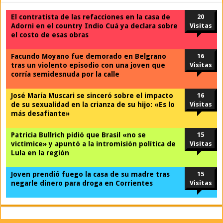
El contratista de las refacciones en la casa de
20
Adorni en el country Indio Cuá ya declara sobre
Visitas
el costo de esas obras
Facundo Moyano fue demorado en Belgrano
16
tras un violento episodio con una joven que
Visitas
corría semidesnuda por la calle
José María Muscari se sinceró sobre el impacto
16
de su sexualidad en la crianza de su hijo: «Es lo
Visitas
más desafiante»
Patricia Bullrich pidió que Brasil «no se
15
victimice» y apuntó a la intromisión política de
Visitas
Lula en la región
Joven prendió fuego la casa de su madre tras
15
negarle dinero para droga en Corrientes
Visitas