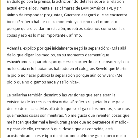
En diálogo con la prensa, la actriz brindó detalles sobre la relación
actual entre ellos. Frente a las cámaras de LAM (América TV), y sin
ánimo de responder preguntas, Guerrero aseguró que se encuentra
bien: «Prefiero hablar en su momento y este no es el momento
porque quiero cuidar mi relación; nosotros sabemos cómo son las
cosas y eso es lo más importante», afirmó.
Además, explicó por qué inicialmente negó la separación: «Más allá
de lo que digan los medios, en su momento desmentí que
estuviéramos separados porque era un acuerdo entre nosotros; Lola
no lo sabía ni lo habíamos hablado en el colegio». Reveló que Martín
le pidió no hacer pública la separación porque aún conviven: «Me
pidió que no digamos nada y así lo hice».
La bailarina también desmintió las versiones que señalaban la
existencia de terceros en discordia: «Prefiero respetar lo que pasa
dentro de mi casa. Más allá de lo que se diga en los medios, sabemos
que muchas cosas son mentiras. No me gusta que inventen cosas que
me hacen quedar mal e involucran gente que no pertenece al medio».
A pesar de ello, reconoció que, desde que es conocida, está
acostumbrada a este tipo de situaciones: «No me gusta, pero me lo