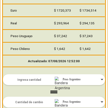
Euro
$ 1720,373
$ 1734,514
Real
$ 293,964
$ 294,135
Peso Uruguayo
$ 37,242
$ 37,243
Peso Chileno
$ 1,642
$ 1,642
Actualizado: 07/08/2026 12:52:00