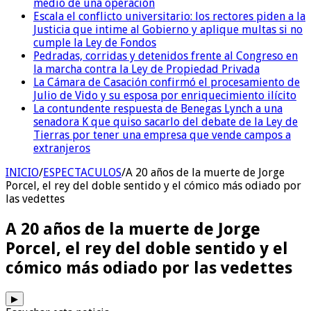
medio de una operación
Escala el conflicto universitario: los rectores piden a la
Justicia que intime al Gobierno y aplique multas si no
cumple la Ley de Fondos
Pedradas, corridas y detenidos frente al Congreso en
la marcha contra la Ley de Propiedad Privada
La Cámara de Casación confirmó el procesamiento de
Julio de Vido y su esposa por enriquecimiento ilícito
La contundente respuesta de Benegas Lynch a una
senadora K que quiso sacarlo del debate de la Ley de
Tierras por tener una empresa que vende campos a
extranjeros
INICIO
/
ESPECTACULOS
/
A 20 años de la muerte de Jorge
Porcel, el rey del doble sentido y el cómico más odiado por
las vedettes
A 20 años de la muerte de Jorge
Porcel, el rey del doble sentido y el
cómico más odiado por las vedettes
▶