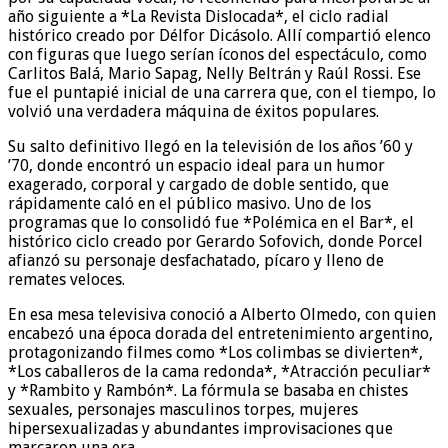
año siguiente a *La Revista Dislocada*, el ciclo radial
histórico creado por Délfor Dicásolo. Allí compartió elenco
con figuras que luego serían íconos del espectáculo, como
Carlitos Balá, Mario Sapag, Nelly Beltrán y Raúl Rossi. Ese
fue el puntapié inicial de una carrera que, con el tiempo, lo
volvió una verdadera máquina de éxitos populares.
Su salto definitivo llegó en la televisión de los años ’60 y
’70, donde encontró un espacio ideal para un humor
exagerado, corporal y cargado de doble sentido, que
rápidamente caló en el público masivo. Uno de los
programas que lo consolidó fue *Polémica en el Bar*, el
histórico ciclo creado por Gerardo Sofovich, donde Porcel
afianzó su personaje desfachatado, pícaro y lleno de
remates veloces.
En esa mesa televisiva conoció a Alberto Olmedo, con quien
encabezó una época dorada del entretenimiento argentino,
protagonizando filmes como *Los colimbas se divierten*,
*Los caballeros de la cama redonda*, *Atracción peculiar*
y *Rambito y Rambón*. La fórmula se basaba en chistes
sexuales, personajes masculinos torpes, mujeres
hipersexualizadas y abundantes improvisaciones que
marcaron una era.