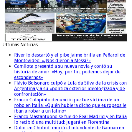
Ultimas Noticias
River lo descartó y el pibe Jaime brilla en Peñarol de
Montevideo: «¿Nos dieron a Messi?»
Camilota presentó a su nueva novia y contó su
historia de amor: «Hoy, por fin, podemos dejar de
escondernos»
Flávio Bolsonaro culpó a Lula da Silva de la crisis con
Argentina y a su «política exterior ideologizada y de
confrontación»
Franco Colapinto denunció que fue víctima de un
robo en Italia: «Quién hubiera dicho que europeos le
iban a robar a un latino»
Franco Mastantuono se fue de Real Madrid y en Italia
lo recibió una multitud: jugará en Fiorentina
Dolor en Chubut: murió el intendente de Gaiman en