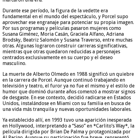
Durante ese período, la figura de la vedette era
fundamental en el mundo del espectáculo, y Porcel supo
aprovechar ese engranaje para potenciar su propia imagen.
Por sus programas y películas pasaron mujeres como
Susana Giménez, Moria Casán, Graciela Alfano, Adriana
Brodsky, Beatriz Salomón y Susana Traverso, entre muchas
otras. Algunas lograron construir carreras significativas,
mientras que otras quedaron reducidas a personajes
centrados exclusivamente en su cuerpo y el deseo
masculino.
La muerte de Alberto Olmedo en 1988 significó un quiebre
en la carrera de Porcel. Aunque continuó trabajando en
televisión y teatro, el furor ya no fue el mismo y el estilo de
humor que dominó durante años comenzó a mostrar signos
de desgaste. En ese contexto, decidió radicarse en Estados
Unidos, instalándose en Miami con su familia en busca de
una vida más tranquila y nuevas oportunidades laborales.
Ya establecido allí, en 1993 tuvo una aparición inesperada
en Hollywood, interpretando a “Saso” en *Carlito’s Way*, la
película dirigida por Brian De Palma y protagonizada por
Al Pacino. Aunque su participación fue breve, representó