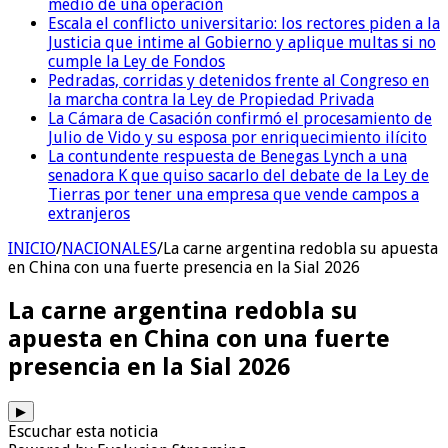
medio de una operación
Escala el conflicto universitario: los rectores piden a la
Justicia que intime al Gobierno y aplique multas si no
cumple la Ley de Fondos
Pedradas, corridas y detenidos frente al Congreso en
la marcha contra la Ley de Propiedad Privada
La Cámara de Casación confirmó el procesamiento de
Julio de Vido y su esposa por enriquecimiento ilícito
La contundente respuesta de Benegas Lynch a una
senadora K que quiso sacarlo del debate de la Ley de
Tierras por tener una empresa que vende campos a
extranjeros
INICIO
/
NACIONALES
/
La carne argentina redobla su apuesta
en China con una fuerte presencia en la Sial 2026
La carne argentina redobla su
apuesta en China con una fuerte
presencia en la Sial 2026
▶
Escuchar esta noticia