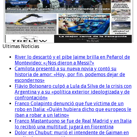
Ultimas Noticias
River lo descartó y el pibe Jaime brilla en Peñarol de
Montevideo: «¿Nos dieron a Messi?»
Camilota presentó a su nueva novia y contó su
historia de amor: «Hoy, por fin, podemos dejar de
escondernos»
Flávio Bolsonaro culpó a Lula da Silva de la crisis con
Argentina y a su «política exterior ideologizada y de
confrontación»
Franco Colapinto denunció que fue víctima de un
robo en Italia: «Quién hubiera dicho que europeos le
iban a robar a un latino»
Franco Mastantuono se fue de Real Madrid y en Italia
lo recibió una multitud: jugará en Fiorentina
Dolor en Chubut: murió el intendente de Gaiman en