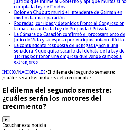
Justicia que intime al Gobierno y aplique multas si no
cumple la Ley de Fondos
Dolor en Chubut: murió el intendente de Gaiman en
medio de una operación
Pedradas, corridas y detenidos frente al Congreso en
la marcha contra la Ley de Propiedad Privada
La Cámara de Casación confirmó el procesamiento de
Julio de Vido y su esposa por enriquecimiento ilícito
La contundente respuesta de Benegas Lynch a una
senadora K que quiso sacarlo del debate de la Ley de
Tierras por tener una empresa que vende campos a
extranjeros
INICIO
/
NACIONALES
/
El dilema del segundo semestre:
¿cuáles serán los motores del crecimiento?
El dilema del segundo semestre:
¿cuáles serán los motores del
crecimiento?
▶
Escuchar esta noticia