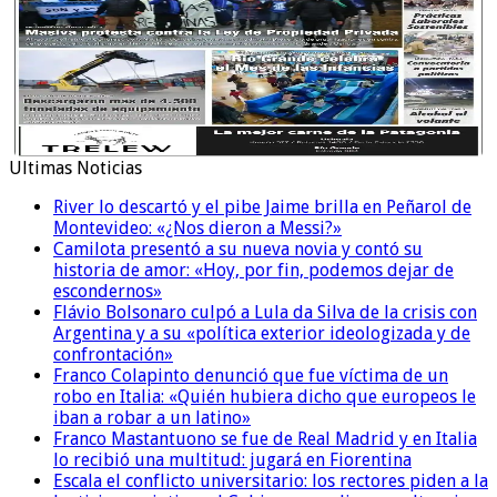
Ultimas Noticias
River lo descartó y el pibe Jaime brilla en Peñarol de
Montevideo: «¿Nos dieron a Messi?»
Camilota presentó a su nueva novia y contó su
historia de amor: «Hoy, por fin, podemos dejar de
escondernos»
Flávio Bolsonaro culpó a Lula da Silva de la crisis con
Argentina y a su «política exterior ideologizada y de
confrontación»
Franco Colapinto denunció que fue víctima de un
robo en Italia: «Quién hubiera dicho que europeos le
iban a robar a un latino»
Franco Mastantuono se fue de Real Madrid y en Italia
lo recibió una multitud: jugará en Fiorentina
Escala el conflicto universitario: los rectores piden a la